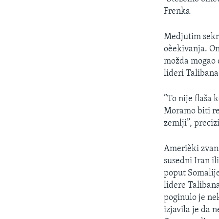
SPORT
Frenks.
INTERVJU
Medjutim sekre
oèekivanja. On
možda mogao d
lideri Talibana 
”To nije flaša 
Moramo biti re
zemlji”, preciz
Amerièki zvani
susedni Iran i
poput Somalije
lidere Taliban
poginulo je ne
izjavila je da