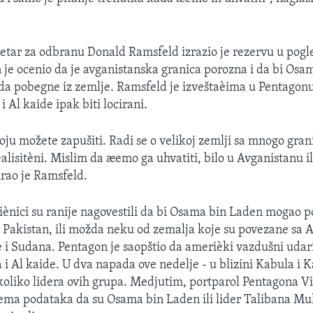
tar za odbranu Donald Ramsfeld izrazio je rezervu u pogl
 je ocenio da je avganistanska granica porozna i da bi Os
a pobegne iz zemlje. Ramsfeld je izveštaèima u Pentagon
i Al kaide ipak biti locirani.
koju možete zapušiti. Radi se o velikoj zemlji sa mnogo gran
alisitèni. Mislim da æemo ga uhvatiti, bilo u Avganistanu il
irao je Ramsfeld.
ènici su ranije nagovestili da bi Osama bin Laden mogao 
li Pakistan, ili možda neku od zemalja koje su povezane sa 
 i Sudana. Pentagon je saopštio da amerièki vazdušni udari 
a i Al kaide. U dva napada ove nedelje - u blizini Kabula i 
koliko lidera ovih grupa. Medjutim, portparol Pentagona Vi
 nema podataka da su Osama bin Laden ili lider Talibana 