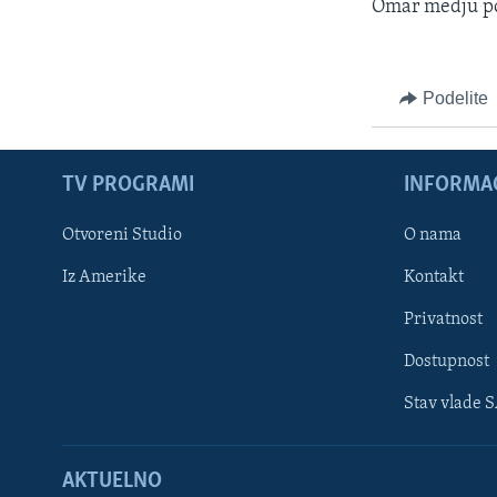
Omar medju p
Podelite
TV PROGRAMI
INFORMAC
Otvoreni Studio
O nama
Iz Amerike
Kontakt
Privatnost
Dostupnost
Stav vlade 
Learning English
AKTUELNO
PRATITE NAS