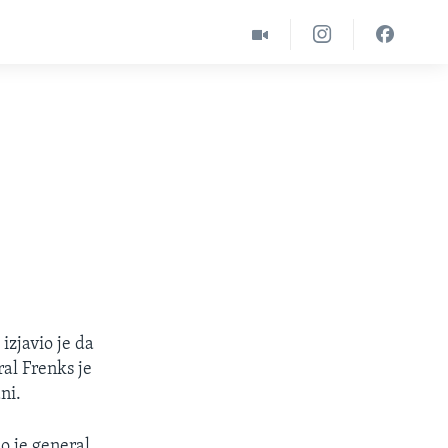
zjavio je da
al Frenks je
ni.
o je general