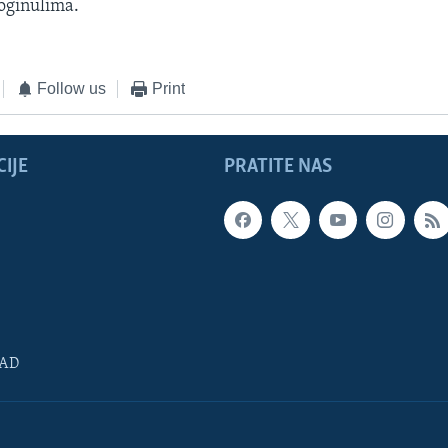
oginulima.
Follow us
Print
IJE
PRATITE NAS
SAD