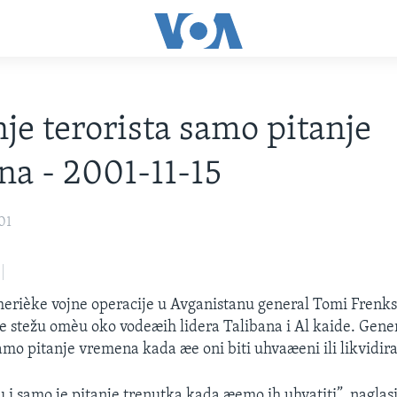
je terorista samo pitanje
a - 2001-11-15
01
ièke vojne operacije u Avganistanu general Tomi Frenks i
 stežu omèu oko vodeæih lidera Talibana i Al kaide. Gener
amo pitanje vremena kada æe oni biti uhvaæeni ili likvidira
i samo je pitanje trenutka kada æemo ih uhvatiti”, naglasi