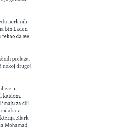
edu nerlanih
ama bin Laden
u rekao da æe
iènih prelaza.
i nekoj drugoj
pobeæi u
Al kaidom,
imaju za cilj
Kandahara -
ktorija Klark
Mula Mohamad