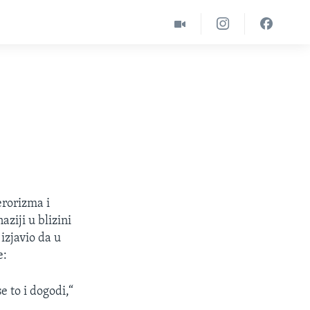
erorizma i
ziji u blizini
zjavio da u
e:
 to i dogodi,“