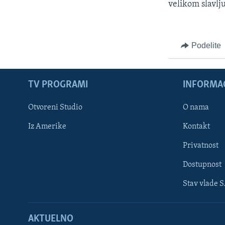
velikom slavlju
Podelite
TV PROGRAMI
INFORMAC
Otvoreni Studio
O nama
Iz Amerike
Kontakt
Privatnost
Dostupnost
Stav vlade 
Learning English
AKTUELNO
PRATITE NAS