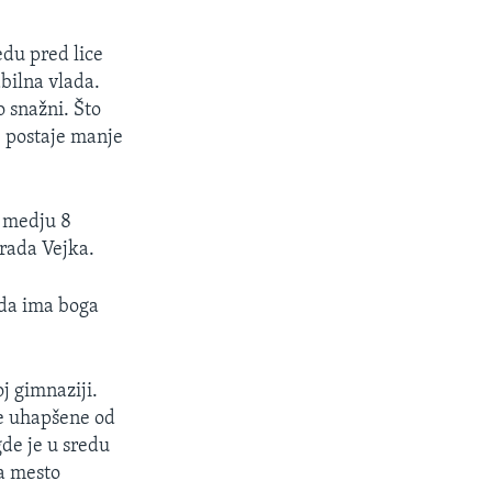
edu pred lice
bilna vlada.
o snažni. Što
e postaje manje
e medju 8
rada Vejka.
 da ima boga
j gimnaziji.
le uhapšene od
gde je u sredu
la mesto