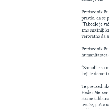
SPORT
INTERVJU
Predsednik Buš 
pravde, da se 
”Takodje je va
smo snažniji ka
verovatno da æ
Predsednik Buš
humanitaraca o
”Zamolile su m
koji je dobar i
Te predsedniko
Heder Merser i
strane taliban
uvuèe, pošto s