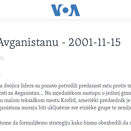
Avganistanu - 2001-11-15
01
a dvojica lidera su ponovo potvrdili predanost ratu protiv t
sti za Avganistan... Na zajednièkom nastupu u jednoj gimna
u malom teksaškom mestu Krofrd, amerièki predsednik je i
anistana moraju biti ukljuèene sve etnièke grupe te zemlj
tome da formulišemo strategiju kako bismo obezbedili da se