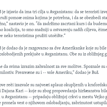
je izjavio da ima tri cilja u Avganistanu: da se teroristi izv
pruži pomoæ onima kojima je potrebna, i da se obezbedi sta
žno,“ nastavio je on. ”da zadržimo zacrtani kurs i da budem
o koalicija, to smo snažniji u ostvarenju naših ciljeva, èim
e neko teroristima pružiti utoèište.“
 je dodao da je razgovarao sa dve Amerikanke koje su bil
slobodjenih prekjuèe u Avganistanu. Obe su iz obližnjeg g
e da svima izrazim zahvalnost za sve molitve. Spoznale su
 milostiv. Presreæne su i -- vole Ameriku,“ dodao je Buš.
ve reèi izazvale su najveæi aplauz okupljenih u krafordsko
 Dajana Kari -- koje su zbog propovedanja hiršæanstva bi
a u Avganistanu -- pripadaju obližnjoj crkvi u mestu Vejko 
e pronela vest o njihovom oslobadjanju, zabrinutost ustupi