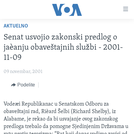
Linkovi
Idi
na
AKTUELNO
glavni
NASLOVNA
sadržaj
Senat usvojio zakonski predlog o
RUBRIKE
Idi
jaèanju obaveštajnih službi - 2001-
na
TV PROGRAM
AMERIKA
11-09
glavnu
BALKAN
OTVORENI STUDIO
navigaciju
Learning English
09 novembar, 2001
Idi
GLOBALNE TEME
IZ AMERIKE
na
Podelite
PRATITE NAS
EKONOMIJA
pretragu
NAUKA I TEHNOLOGIJA
Vodeæi Republikanac u Senatskom Odboru za
MEDICINA
obaveštajni rad, Rièard Šelbi (Richard Shelby), iz
Jezici
KULTURA
Alabame, je rekao da bi usvajanje ovog zakonskog
predloga trebalo da pomogne Sjedinjenim Državama u
DRUŠTVO