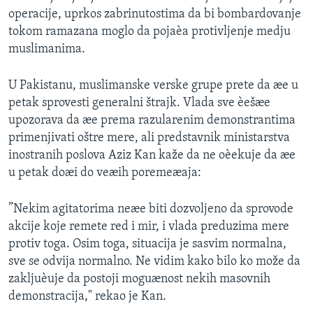
operacije, uprkos zabrinutostima da bi bombardovanje
tokom ramazana moglo da pojaèa protivljenje medju
muslimanima.
U Pakistanu, muslimanske verske grupe prete da æe u
petak sprovesti generalni štrajk. Vlada sve èešæe
upozorava da æe prema razularenim demonstrantima
primenjivati oštre mere, ali predstavnik ministarstva
inostranih poslova Aziz Kan kaže da ne oèekuje da æe
u petak doæi do veæih poremeæaja:
”Nekim agitatorima neæe biti dozvoljeno da sprovode
akcije koje remete red i mir, i vlada preduzima mere
protiv toga. Osim toga, situacija je sasvim normalna,
sve se odvija normalno. Ne vidim kako bilo ko može da
zakljuèuje da postoji moguænost nekih masovnih
demonstracija," rekao je Kan.