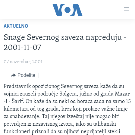
Linkovi
Idi
na
AKTUELNO
glavni
NASLOVNA
sadržaj
Snage Severnog saveza napreduju -
RUBRIKE
Idi
2001-11-07
na
TV PROGRAM
AMERIKA
glavnu
07 novembar, 2001
BALKAN
OTVORENI STUDIO
navigaciju
Learning English
Idi
Podelite
GLOBALNE TEME
IZ AMERIKE
na
PRATITE NAS
Predstavnik opozicionog Severnog saveza kaže da su
EKONOMIJA
pretragu
vojnici zauzeli podruèje Šolgera, južno od grada Mazar
NAUKA I TEHNOLOGIJA
-i - Šarif. On kaže da su neki od boraca sada na samo 15
MEDICINA
kilometara od tog grada, kroz koji prolaze važne linije
Jezici
za snabdevanje. Taj njegov izveštaj nije mogao biti
KULTURA
potvrdjen iz nezavisnog izvora, iako su talibanski
DRUŠTVO
funkcioneri priznali da su njihovi neprijatelji stekli