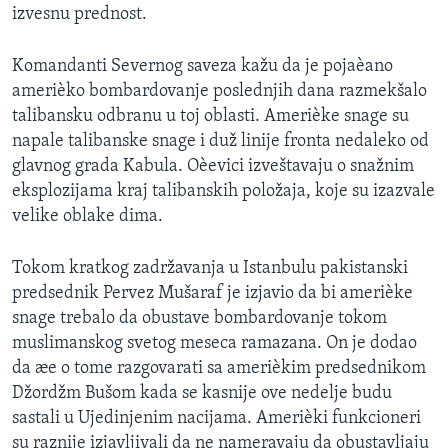
izvesnu prednost.
SPORT
INTERVJU
Komandanti Severnog saveza kažu da je pojaèano
amerièko bombardovanje poslednjih dana razmekšalo
talibansku odbranu u toj oblasti. Amerièke snage su
napale talibanske snage i duž linije fronta nedaleko od
glavnog grada Kabula. Oèevici izveštavaju o snažnim
eksplozijama kraj talibanskih položaja, koje su izazvale
velike oblake dima.
Tokom kratkog zadržavanja u Istanbulu pakistanski
predsednik Pervez Mušaraf je izjavio da bi amerièke
snage trebalo da obustave bombardovanje tokom
muslimanskog svetog meseca ramazana. On je dodao
da æe o tome razgovarati sa amerièkim predsednikom
Džordžm Bušom kada se kasnije ove nedelje budu
sastali u Ujedinjenim nacijama. Amerièki funkcioneri
su raznije izjavljivali da ne nameravaju da obustavljaju