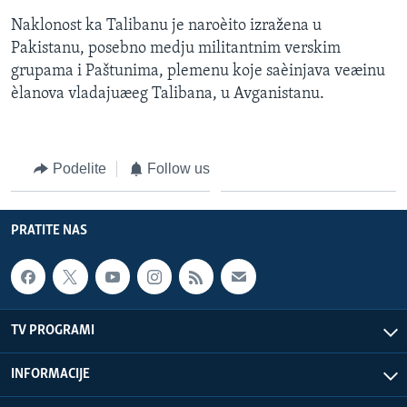
Naklonost ka Talibanu je naroèito izražena u
Pakistanu, posebno medju militantnim verskim
grupama i Paštunima, plemenu koje saèinjava veæinu
èlanova vladajuæeg Talibana, u Avganistanu.
Podelite
Follow us
PRATITE NAS
TV PROGRAMI
INFORMACIJE