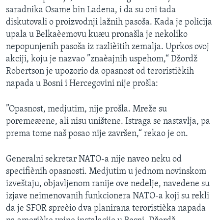
saradnika Osame bin Ladena, i da su oni tada
diskutovali o proizvodnji lažnih pasoša. Kada je policija
upala u Belkaèemovu kuæu pronašla je nekoliko
nepopunjenih pasoša iz razlièitih zemalja. Uprkos ovoj
akciji, koju je nazvao ”znaèajnih uspehom,“ Džordž
Robertson je upozorio da opasnost od teroristièkih
napada u Bosni i Hercegovini nije prošla:
”Opasnost, medjutim, nije prošla. Mreže su
poremeæene, ali nisu uništene. Istraga se nastavlja, pa
prema tome naš posao nije završen,“ rekao je on.
Generalni sekretar NATO-a nije naveo neku od
specifiènih opasnosti. Medjutim u jednom novinskom
izveštaju, objavljenom ranije ove nedelje, navedene su
izjave neimenovanih funkcionera NATO-a koji su rekli
da je SFOR spreèio dva planirana teroristièka napada