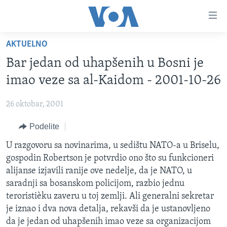
Linkovi
Idi
na
AKTUELNO
glavni
NASLOVNA
sadržaj
Bar jedan od uhapšenih u Bosni je
RUBRIKE
Idi
imao veze sa al-Kaidom - 2001-10-26
na
TV PROGRAM
AMERIKA
glavnu
26 oktobar, 2001
BALKAN
OTVORENI STUDIO
navigaciju
Learning English
Idi
Podelite
GLOBALNE TEME
IZ AMERIKE
na
PRATITE NAS
U razgovoru sa novinarima, u sedištu NATO-a u Briselu,
EKONOMIJA
pretragu
gospodin Robertson je potvrdio ono što su funkcioneri
NAUKA I TEHNOLOGIJA
alijanse izjavili ranije ove nedelje, da je NATO, u
MEDICINA
saradnji sa bosanskom policijom, razbio jednu
Jezici
teroristièku zaveru u toj zemlji. Ali generalni sekretar
KULTURA
je iznao i dva nova detalja, rekavši da je ustanovljeno
DRUŠTVO
da je jedan od uhapšenih imao veze sa organizacijom