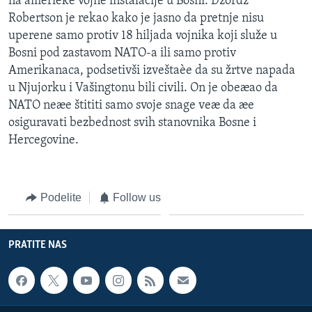
na amerièke vojne instalacije u Bosni. Džordž
Robertson je rekao kako je jasno da pretnje nisu
uperene samo protiv 18 hiljada vojnika koji služe u
Bosni pod zastavom NATO-a ili samo protiv
Amerikanaca, podsetivši izveštaèe da su žrtve napada
u Njujorku i Vašingtonu bili civili. On je obeæao da
NATO neæe štititi samo svoje snage veæ da æe
osiguravati bezbednost svih stanovnika Bosne i
Hercegovine.
Podelite
Follow us
PRATITE NAS