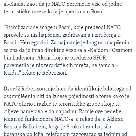
al-Kaida, kao i da je NATO poremetio više od jedne
SPORT
teroristièke mreže koja je operisala u Bosni.
INTERVJU
”Stabilizacione snage u Bosni, koje predvodi NATO,
sprovele su niz hapšenja, zadržavanja i izruèenja u
Bosni i Hercegovini. Za najmanje jednog od uhapšenih
se zna da je imao direktne veze sa al-Kaidom i Osamom
bin Ladenom. Akcija koju je preduzeo SFOR
poremetila je niz teroristièkih mreža, ne samo al-
Kaidu,“ rekao je Robertson.
Džordž Robertson nije hteo da identifikuje bilo koga od
osumnjièenih niti da iznese pojedinosti o tome kako je
NATO otkrio i razbio te teroristièke grupe i koje su
ciljeve nameravale da napadnu. Ranije ove nedelje,
jedan od funkcionera NATO-a je rekao da je Alžirac
Bensaja Belkaèem, koga je 8. oktobra uhapsila
bosanska policija, telefonom razgovarao sa jednim od