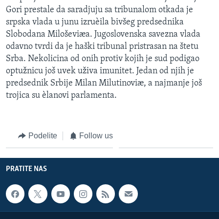
Gori prestale da saradjuju sa tribunalom otkada je
srpska vlada u junu izruèila bivšeg predsednika
Slobodana Miloševiæa. Jugoslovenska savezna vlada
odavno tvrdi da je haški tribunal pristrasan na štetu
Srba. Nekolicina od onih protiv kojih je sud podigao
optužnicu još uvek uživa imunitet. Jedan od njih je
predsednik Srbije Milan Milutinoviæ, a najmanje još
trojica su èlanovi parlamenta.
Podelite
Follow us
PRATITE NAS