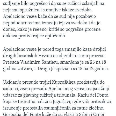
sudjenje bilo pogrešno i da su se tužioci oslanjali na
SPORT
nejasnu optužnicu i sumnjive iskaze svedoka.
INTERVJU
Apelaciono veæe kaže da se sud nije pozabavio
nepodudarnostima izmedju izjava svedoka i da je
doneo, kako je reèeno, kritièno pogrešne procene
dokaza protiv trojice optuženih.
Apelaciono veæe je pored toga smanjilo kaze dvojici
drugih bosanskih Hrvata osudjenih u istom procesu.
Presuda Vladimiru Šantiæu, smanjena je sa 25 na 18
godina zatvora, a Dragu Josipoviæu sa 15 na 12 godina.
Ukidanje presude trojici Kupreškiæa predstavlja do
sada najveæu presudu Apelacionog veæa i najsnažniji
udarac za glavnog tužitelja tribunala, Karlu del Ponte,
koja se trenutno nalazi u Jugoslaviji gde vrši pritisak za
izruèenje preostalih osumnjièenih za ratne zloèine.
Gospodja del Ponte kaže da su vlasti u Srbiji i Crnoj