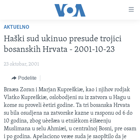
Linkovi
Idi
na
AKTUELNO
glavni
NASLOVNA
sadržaj
Haški sud ukinuo presude trojici
RUBRIKE
Idi
bosanskih Hrvata - 2001-10-23
na
TV PROGRAM
AMERIKA
glavnu
23 oktobar, 2001
BALKAN
OTVORENI STUDIO
navigaciju
Learning English
Idi
Podelite
GLOBALNE TEME
IZ AMERIKE
na
PRATITE NAS
Braæa Zoran i Marjan Kupreškiæ, kao i njihov rodjak
EKONOMIJA
pretragu
Vlatko Kupreškiæ, oslobodjeni su iz zatvora u Hagu u
NAUKA I TEHNOLOGIJA
kome su proveli èetiri godine. Ta tri bosanska Hrvata
MEDICINA
su bila osudjena na zatvorske kazne u rasponu od 6 do
Jezici
10 godina, zbog uèešæa u etnièkom èišæenju
KULTURA
Muslimana u selu Ahmiæi, u centralnoj Bosni, pre osam
DRUŠTVO
i po godina. Apelaciono veæe suda je saopštilo da je