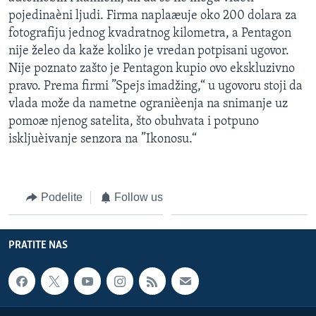
pojedinaèni ljudi. Firma naplaæuje oko 200 dolara za
fotografiju jednog kvadratnog kilometra, a Pentagon
nije želeo da kaže koliko je vredan potpisani ugovor.
Nije poznato zašto je Pentagon kupio ovo ekskluzivno
pravo. Prema firmi ”Spejs imadžing,“ u ugovoru stoji da
vlada može da nametne ogranièenja na snimanje uz
pomoæ njenog satelita, što obuhvata i potpuno
iskljuèivanje senzora na ”Ikonosu.“
Podelite
Follow us
PRATITE NAS