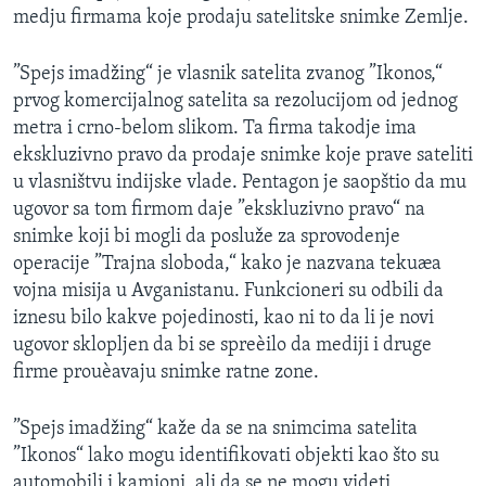
medju firmama koje prodaju satelitske snimke Zemlje.
SPORT
INTERVJU
”Spejs imadžing“ je vlasnik satelita zvanog ”Ikonos,“
prvog komercijalnog satelita sa rezolucijom od jednog
metra i crno-belom slikom. Ta firma takodje ima
ekskluzivno pravo da prodaje snimke koje prave sateliti
u vlasništvu indijske vlade. Pentagon je saopštio da mu
ugovor sa tom firmom daje ”ekskluzivno pravo“ na
snimke koji bi mogli da posluže za sprovodenje
operacije ”Trajna sloboda,“ kako je nazvana tekuæa
vojna misija u Avganistanu. Funkcioneri su odbili da
iznesu bilo kakve pojedinosti, kao ni to da li je novi
ugovor sklopljen da bi se spreèilo da mediji i druge
firme prouèavaju snimke ratne zone.
”Spejs imadžing“ kaže da se na snimcima satelita
”Ikonos“ lako mogu identifikovati objekti kao što su
automobili i kamioni, ali da se ne mogu videti