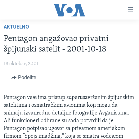
Linkovi
Idi
na
AKTUELNO
glavni
NASLOVNA
sadržaj
Pentagon angažovao privatni
RUBRIKE
Idi
špijunski satelit - 2001-10-18
na
TV PROGRAM
AMERIKA
glavnu
18 oktobar, 2001
BALKAN
OTVORENI STUDIO
navigaciju
Learning English
Idi
Podelite
GLOBALNE TEME
IZ AMERIKE
na
PRATITE NAS
EKONOMIJA
pretragu
Pentagon veæ ima pristup superusavršenim špijunskim
NAUKA I TEHNOLOGIJA
satelitima i osmatraèkim avionima koji mogu da
MEDICINA
snimaju izvanredno detaljne fotografije Avganistana.
Jezici
Ali funkcioneri odbrane su sada potvrdili da je
KULTURA
Pentagon potpisao ugovor sa privatnom amerièkom
DRUŠTVO
firmom ”Spejs imadžing,“ koja se smatra vodeæom