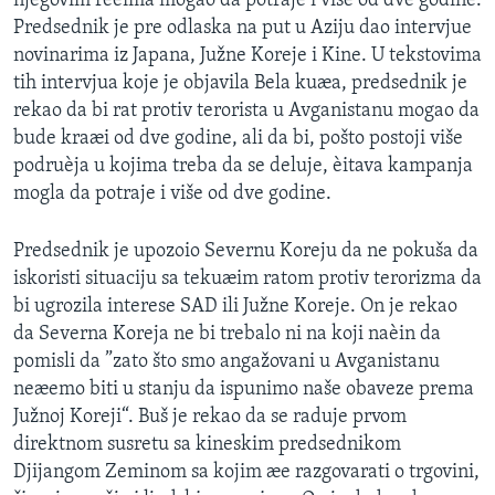
njegovim reèima mogao da potraje i više od dve godine.
SPORT
Predsednik je pre odlaska na put u Aziju dao intervjue
novinarima iz Japana, Južne Koreje i Kine. U tekstovima
INTERVJU
tih intervjua koje je objavila Bela kuæa, predsednik je
rekao da bi rat protiv terorista u Avganistanu mogao da
bude kraæi od dve godine, ali da bi, pošto postoji više
podruèja u kojima treba da se deluje, èitava kampanja
mogla da potraje i više od dve godine.
Predsednik je upozoio Severnu Koreju da ne pokuša da
iskoristi situaciju sa tekuæim ratom protiv terorizma da
bi ugrozila interese SAD ili Južne Koreje. On je rekao
da Severna Koreja ne bi trebalo ni na koji naèin da
pomisli da ”zato što smo angažovani u Avganistanu
neæemo biti u stanju da ispunimo naše obaveze prema
Južnoj Koreji“. Buš je rekao da se raduje prvom
direktnom susretu sa kineskim predsednikom
Djijangom Zeminom sa kojim æe razgovarati o trgovini,