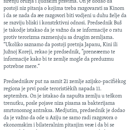
širenju oružja i ljudskim pravima. On je dodao da
postoji niz pitanja o kojima treba razgovarati sa Kinom
i da se nada da æe razgovori biti vodjeni u duhu želje da
se razviju bliski i konstrktivni odnosi. Predsednik Buš
je takodje istakao da je važno da se informacije o ratu
protiv terorizma razmenjuju sa drugim zemljama.
“Ukoliko saznamo da postoji pretnja Japanu, Kini ili
Južnoj Koreji, rekao je predsednik, ”preneæemo te
informacije kako bi te zemlje mogle da preduzmu
potrebne mere.“
Predsednikov put na samit 21 zemlje azijsko-pacifièkog
regiona je prvi posle teroristièkih napada 11.
septembra. On je istakao da napušta zemlju u teškom
trenutku, posle pojave niza pisama sa bakterijama
smrtonosnog antraksa. Medjutim, predsednik je dodao
da je važno da ode u Aziju ne samo radi razgovora o
ekonomskim i bilateralnim pitanjim veæ i da bi se