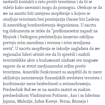
nastavili kontakti o ratu protiv terorizma i da bi se
videlo kako saveznici mogu da pomognu. Oèekuje se da
æe na samitu biti usvojeno saopštenje u kojem se
osudjuje terorizam bez pominjanja Osame bin Ladena
ili amerièkog bombardovanja Avganistana. U nacrtu
tog dokumenta se istièe da ”prošlomeseèni napadi na
Njujork i Vašington predstavljuju izuzetno ozbiljnu
pretnju svim narodima i verama i svim zemljama
sveta“. U nacrtu saopštenja se takodje naglašava da æe
regionalni lideri uèiniti sve da bi spreèili i suzbili
teroristièkke akte u buduænosti ulažuæi sve moguæe
napore da se stvori medjunarodni režim protiv
terorizma. Amerièki funkcioneri su saopštili da te mere
ukljuèuju zamrzavanje finansijskih sredstava terorista i
kordinisanje mera bezbednosti u aviosaobraæaju.
Predsednik Buš æe se na samitu sastati sa ruskim
predsednikom Vladimirom Putinom , kao i sa liderima
Japana, Malezije, Južne Koreje. Perua, Bruneja i