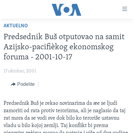
Linkovi
Idi
na
AKTUELNO
glavni
NASLOVNA
sadržaj
Predsednik Buš otputovao na samit
RUBRIKE
Idi
Azijsko-pacifièkog ekonomskog
na
TV PROGRAM
AMERIKA
foruma - 2001-10-17
glavnu
BALKAN
OTVORENI STUDIO
navigaciju
Learning English
17 oktobar, 2001
Idi
GLOBALNE TEME
IZ AMERIKE
na
Podelite
PRATITE NAS
EKONOMIJA
pretragu
NAUKA I TEHNOLOGIJA
Predsednik Buš je rekao novinarima da æe se ljudi
MEDICINA
zamoriti od rata protiv terorizma, ali je naglasio da taj
Jezici
KULTURA
rat mora da se vodi sve dok bilo ko teroriše ustavnu
vladu u bilo kojoj zemlji. Taj konflikt bi prema
DRUŠTVO