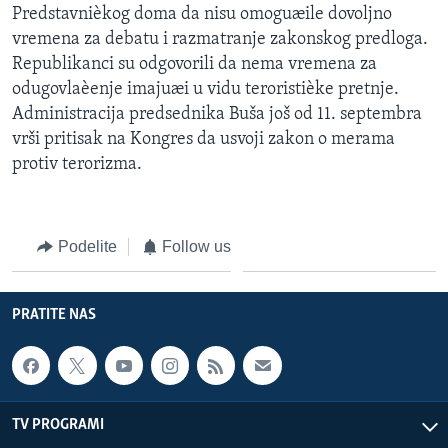
Predstavnièkog doma da nisu omoguæile dovoljno
vremena za debatu i razmatranje zakonskog predloga.
Republikanci su odgovorili da nema vremena za
odugovlaèenje imajuæi u vidu teroristièke pretnje.
Administracija predsednika Buša još od 11. septembra
vrši pritisak na Kongres da usvoji zakon o merama
protiv terorizma.
Podelite
Follow us
PRATITE NAS
TV PROGRAMI