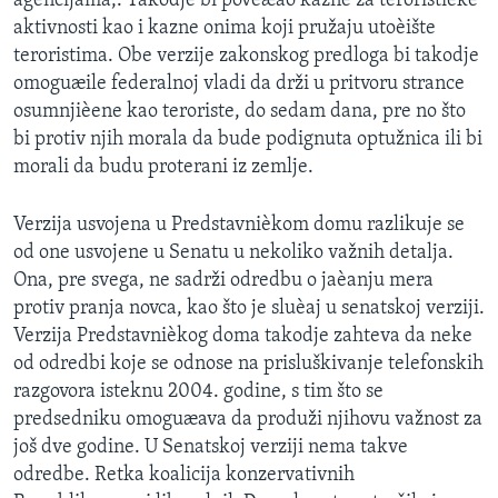
agencijama,. Takodje bi poveæao kazne za teroristièke
SPORT
aktivnosti kao i kazne onima koji pružaju utoèište
teroristima. Obe verzije zakonskog predloga bi takodje
INTERVJU
omoguæile federalnoj vladi da drži u pritvoru strance
osumnjièene kao teroriste, do sedam dana, pre no što
bi protiv njih morala da bude podignuta optužnica ili bi
morali da budu proterani iz zemlje.
Verzija usvojena u Predstavnièkom domu razlikuje se
od one usvojene u Senatu u nekoliko važnih detalja.
Ona, pre svega, ne sadrži odredbu o jaèanju mera
protiv pranja novca, kao što je sluèaj u senatskoj verziji.
Verzija Predstavnièkog doma takodje zahteva da neke
od odredbi koje se odnose na prisluškivanje telefonskih
razgovora isteknu 2004. godine, s tim što se
predsedniku omoguæava da produži njihovu važnost za
još dve godine. U Senatskoj verziji nema takve
odredbe. Retka koalicija konzervativnih