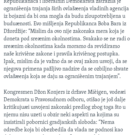
Republikanaca i liberalnih Demokarata zatražila je
ogranièenja trajanja širih ovlašæenja vladinih agencija
iz bojazni da bi ona mogla da budu zloupotrebljena u
buduænosti. Evo mišljenja Republikanca Boba Bara iz
Džordžije: “Mislim da ovo nije zakonska mera koja je
doneta pod sreænim okolnostima. Svakako se ne radi o
sreænim okolnostima kada moramo da revidiramo
naše kriviène zakone i pravila kriviènog postupka.
Ipak, mislim da je važno da se ovaj zakon usvoji, da se
njegova primena pažljivo nadzire da se ozbiljno shvate
ovlašæenja koja se daju sa ogranièenim trajanjem”.
Kongresmen Džon Konjers iz države Mièigen, vodeæi
Demokrata u Pravosudnom odboru, otišao je još dalje
kritikujuæi usvojeni zakonski predlog zbog toga što u
njemu nisu uzeti u obzir neki aspekti na kojima su
insistirali pobornici gradjanksih sloboda: “Nema
odredbe koja bi obezbedila da vlada ne podnosi kao