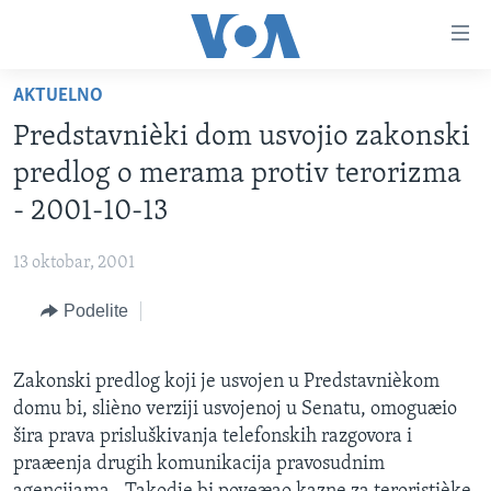
Linkovi
Idi
na
AKTUELNO
glavni
NASLOVNA
sadržaj
Predstavnièki dom usvojio zakonski
RUBRIKE
Idi
predlog o merama protiv terorizma
na
TV PROGRAM
AMERIKA
- 2001-10-13
glavnu
BALKAN
OTVORENI STUDIO
navigaciju
Learning English
13 oktobar, 2001
Idi
GLOBALNE TEME
IZ AMERIKE
na
Podelite
PRATITE NAS
EKONOMIJA
pretragu
NAUKA I TEHNOLOGIJA
Zakonski predlog koji je usvojen u Predstavnièkom
MEDICINA
domu bi, slièno verziji usvojenoj u Senatu, omoguæio
Jezici
KULTURA
šira prava prisluškivanja telefonskih razgovora i
praæenja drugih komunikacija pravosudnim
DRUŠTVO