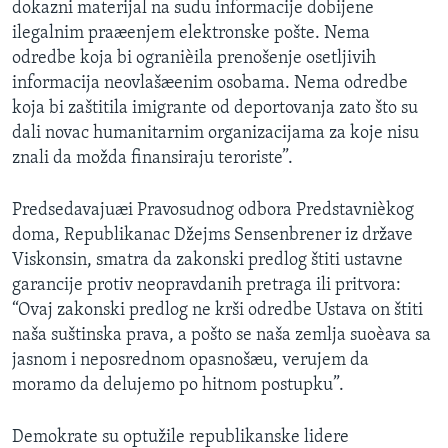
dokazni materijal na sudu informacije dobijene
ilegalnim praæenjem elektronske pošte. Nema
odredbe koja bi ogranièila prenošenje osetljivih
informacija neovlašæenim osobama. Nema odredbe
koja bi zaštitila imigrante od deportovanja zato što su
dali novac humanitarnim organizacijama za koje nisu
znali da možda finansiraju teroriste”.
Predsedavajuæi Pravosudnog odbora Predstavnièkog
doma, Republikanac Džejms Sensenbrener iz države
Viskonsin, smatra da zakonski predlog štiti ustavne
garancije protiv neopravdanih pretraga ili pritvora:
“Ovaj zakonski predlog ne krši odredbe Ustava on štiti
naša suštinska prava, a pošto se naša zemlja suoèava sa
jasnom i neposrednom opasnošæu, verujem da
moramo da delujemo po hitnom postupku”.
Demokrate su optužile republikanske lidere