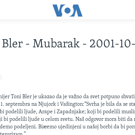
 Bler - Mubarak - 2001-10
mijer Toni Bler je ukazao da je važno da svet potpuno shvati
1. septembra na Njujork i Vašington:“Svrha je bila da se sta
bi podelili ljude, Arape i Zapadnjake; koji bi podelili mus
ji bi podelili ljude u celom svetu. Naš odgovor mora biti d
udemo podeljeni. Biæemo ujedinjeni u našoj borbi da bi pora
terorizam.”