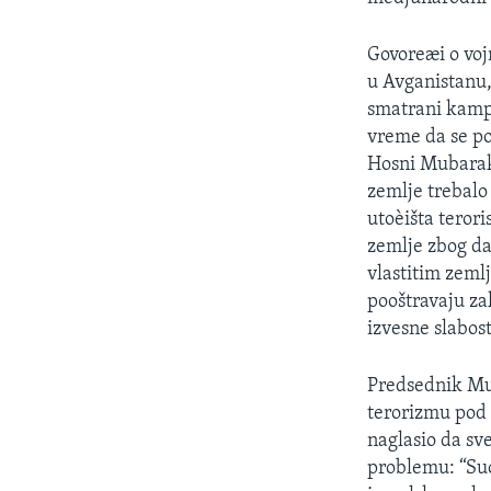
SPORT
INTERVJU
Govoreæi o voj
u Avganistanu,
smatrani kamp
vreme da se po
Hosni Mubarak 
zemlje trebalo
utoèišta teror
zemlje zbog da
vlastitim zeml
pooštravaju za
izvesne slabost
Predsednik Mub
terorizmu pod 
naglasio da sv
problemu: “Su