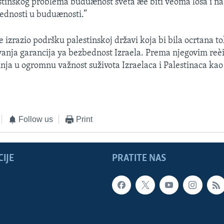
stinskog problema buduænost sveta æe biti veoma loša i na 
ednosti u buduænosti.”
je izrazio podršku palestinskoj državi koja bi bila ocrtana 
vanja garancija ya bezbednost Izraela. Prema njegovim reè
nja u ogromnu važnost suživota Izraelaca i Palestinaca ka
Follow us
Print
IJE
PRATITE NAS