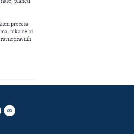
našoj planeti
tokom procesa
ima, niko ne bi
o ravnopravnih