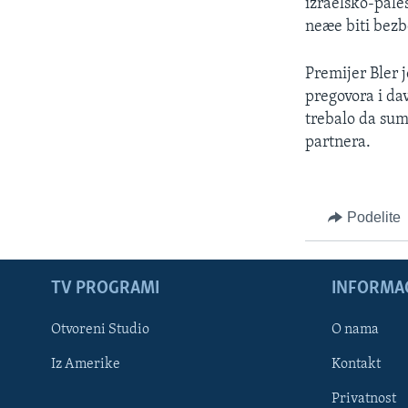
izraelsko-pale
neæe biti bezb
Premijer Bler 
pregovora i da
trebalo da sum
partnera.
Podelite
TV PROGRAMI
INFORMAC
Otvoreni Studio
O nama
Iz Amerike
Kontakt
Privatnost