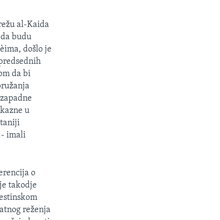
režu al-Kaida
o da budu
ima, došlo je
 predsednih
om da bi
pružanja
o zapadne
 kazne u
taniji
- imali
erencija o
je takodje
lestinskom
atnog reženja