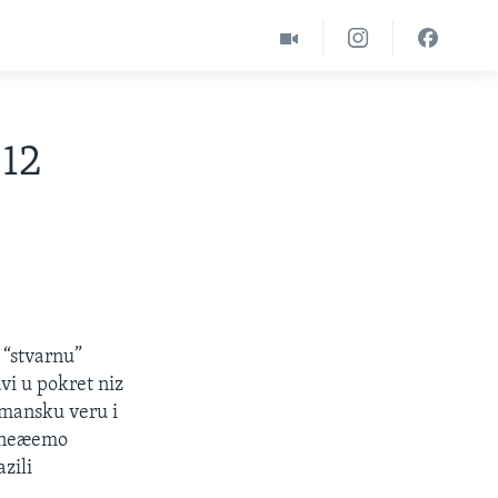
-12
 “stvarnu”
vi u pokret niz
limansku veru i
a neæemo
zili