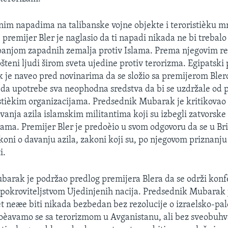
nim napadima na talibanske vojne objekte i teroristièku m
 premijer Bler je naglasio da ti napadi nikada ne bi trebal
anjom zapadnih zemalja protiv Islama. Prema njegovim reè
šteni ljudi širom sveta ujedine protiv terorizma. Egipatski
je naveo pred novinarima da se složio sa premijerom Bler
 da upotrebe sva neophodna sredstva da bi se uzdržale od 
istièkim organizacijama. Predsednik Mubarak je kritikova
vanja azila islamskim militantima koji su izbegli zatvorske
jama. Premijer Bler je predoèio u svom odgovoru da se u Bri
koni o davanju azila, zakoni koji su, po njegovom priznanju 
i.
arak je podržao predlog premijera Blera da se održi konf
pokroviteljstvom Ujedinjenih nacija. Predsednik Mubarak 
et neæe biti nikada bezbedan bez rezolucije o izraelsko-pa
oèavamo se sa terorizmom u Avganistanu, ali bez sveobuhv