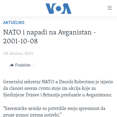
Linkovi
Idi
na
AKTUELNO
glavni
NASLOVNA
sadržaj
NATO i napadi na Avganistan -
RUBRIKE
Idi
2001-10-08
na
TV PROGRAM
AMERIKA
glavnu
08 oktobar, 2001
BALKAN
OTVORENI STUDIO
navigaciju
Learning English
Idi
Podelite
GLOBALNE TEME
IZ AMERIKE
na
PRATITE NAS
EKONOMIJA
pretragu
Generalni sekretar NATO-a Dzordz Robertson je izjavio
NAUKA I TEHNOLOGIJA
da clanovi saveza cvrsto stoje iza akcija koje su
MEDICINA
Sjedinjene Drzave i Britanija preduzele u Avganistanu:
Jezici
KULTURA
“Saveznicke zemlje su potvrdile svoju spremnost da
DRUŠTVO
pruze pomoc prema potrebi.”