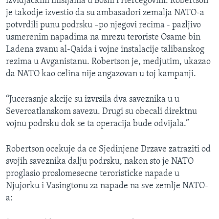
izvidjackim misijama u Bosni i Hercegovini. Robertson
je takodje izvestio da su ambasadori zemalja NATO-a
potvrdili punu podrsku –po njegovi recima - pazljivo
usmerenim napadima na mrezu teroriste Osame bin
Ladena zvanu al-Qaida i vojne instalacije talibanskog
rezima u Avganistanu. Robertson je, medjutim, ukazao
da NATO kao celina nije angazovan u toj kampanji.
“Jucerasnje akcije su izvrsila dva saveznika u u
Severoatlanskom savezu. Drugi su obecali direktnu
vojnu podrsku dok se ta operacija bude odvijala.”
Robertson ocekuje da ce Sjedinjene Drzave zatraziti od
svojih saveznika dalju podrsku, nakon sto je NATO
proglasio proslomesecne teroristicke napade u
Njujorku i Vasingtonu za napade na sve zemlje NATO-
a: