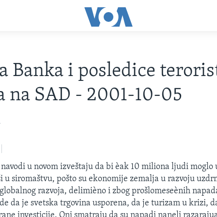
a Banka i posledice teroris
a na SAD - 2001-10-05
1
navodi u novom izveštaju da bi èak 10 miliona ljudi moglo 
ši u siromaštvu, pošto su ekonomije zemalja u razvoju uzd
globalnog razvoja, delimièno i zbog prošlomeseènih napad
de da je svetska trgovina usporena, da je turizam u krizi, 
strane investicije. Oni smatraju da su napadi naneli razaraj