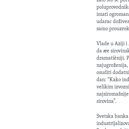
zato što se po
poluprovodnika
imati ogroman 
udarac doživeæ
samo prouzroko
Vlade u Aziji 
da æe sirovins
dramatièniji. 
najugroženija,
osuditi dodatn
dan: “Kako ind
velikim izvozn
najsiromašnije 
sirovina”.
Svetska banka
industrijalizo