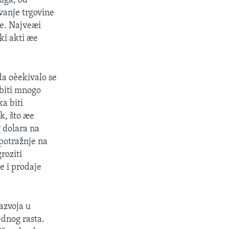
luga, od
vanje trgovine
te. Najveæi
ki akti æe
da oèekivalo se
 biti mnogo
a biti
k, što æe
g dolara na
potražnje na
roziti
e i prodaje
azvoja u
ednog rasta.