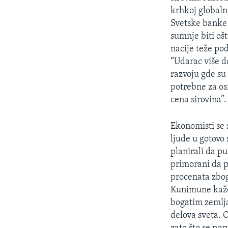
SPORT
krhkoj globaln
INTERVJU
Svetske banke 
sumnje biti oš
nacije teže pod
“Udarac više d
razvoju gde su 
potrebne za os
cena sirovina”.
Ekonomisti se s
ljude u gotovo
planirali da pu
primorani da p
procenata zbog
Kunimune kaže
bogatim zemlja
delova sveta. 