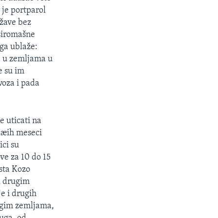
 je portparol
ržave bez
siromašne
 ga ublaže:
a u zemljama u
e su im
voza i pada
e uticati na
deæih meseci
ici su
ve za 10 do 15
sta Kozo
i drugim
e i drugih
ogim zemljama,