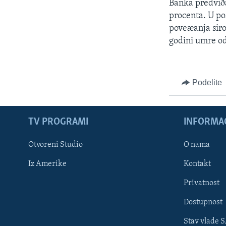
Banka predviða
procenta. U po
poveæanja siro
godini umre od
Podelite
TV PROGRAMI
INFORMAC
Otvoreni Studio
O nama
Iz Amerike
Kontakt
Privatnost
Dostupnost
Stav vlade 