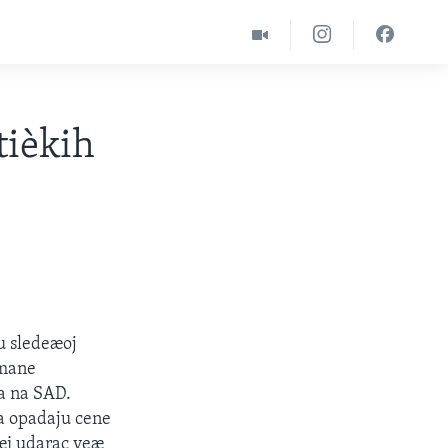
tièkih
u sledeæoj
rmane
a na SAD.
da opadaju cene
uæi udarac veæ