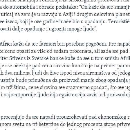
rudžbine smanjuju i otkazuju za široku gamu proizvoda i us
 do automobila i obrade podataka: “On kaže da æe smanji
uticaj na zemlje u razvoju u Aziji i drugim delovima plane
e izvoz, koji je ove godine inaèe bio u opadanju. Teroristiè
vati dalje opadanje i ugroziti mnoge ljude”.
i Africi kažu da æe farmeri biti posebno pogoðeni. Pre napa
ke cene opasti za više od sedam procenata, ali sada æe pad
Piter Stivens iz Svetske banke kaže da æe u tom smislu Afrik
 jer se oèekuje pad cena sirovina kao što je na primer pamu
ih dva miliona ljudi da žive ispod nivoa siromaštva od jedo
ustrija bude prinuðena da proizvodi manje zbog opadanja 
im tržištima, cene sirovina æe srazmerno opadati, što æe ug
i najneotpornije ljude èija egzistencija zavisi od proizvodnj
 procenjuje da æe napadi prouzrokovati pad ekonomskog r
vanom svetu na tri èetvrtine do jednog procenta stope privr