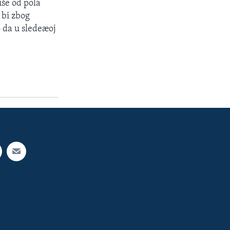
iše od pola
 bi zbog
o da u sledeæoj