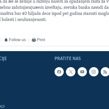
 da æe se zemlje u razvoju suoèiti sa opadanjem rasta za v
sebno zabrinjavajuæem izveštaju, svetska banka navodi da
maštva bar 40 hiljada dece ispod pet godina starosti mogl
 bolesti i neuhranjenosti.
Follow us
Print
IJE
PRATITE NAS
SAD