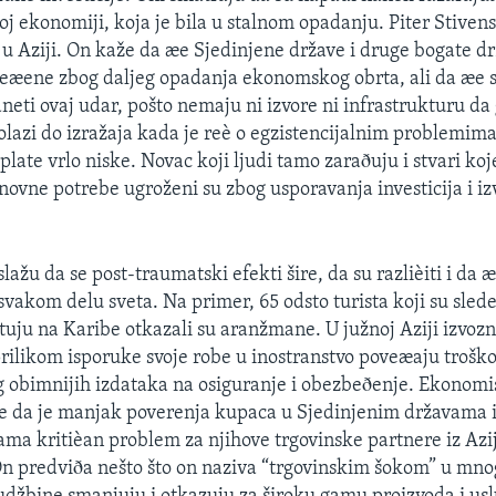
oj ekonomiji, koja je bila u stalnom opadanju. Piter Stivens
u Aziji. On kaže da æe Sjedinjene države i druge bogate d
teæene zbog daljeg opadanja ekonomskog obrta, ali da æe 
neti ovaj udar, pošto nemaju ni izvore ni infrastrukturu da
olazi do izražaja kada je reè o egzistencijalnim problemim
plate vrlo niske. Novac koji ljudi tamo zaraðuju i stvari koj
novne potrebe ugroženi su zbog usporavanja investicija i iz
lažu da se post-traumatski efekti šire, da su razlièiti i da æ
 svakom delu sveta. Na primer, 65 odsto turista koji su sle
tuju na Karibe otkazali su aranžmane. U južnoj Aziji izvozn
rilikom isporuke svoje robe u inostranstvo poveæaju troško
 obimnijih izdataka na osiguranje i obezbeðenje. Ekonomi
 da je manjak poverenja kupaca u Sjedinjenim državama 
ma kritièan problem za njihove trgovinske partnere iz Azij
On predviða nešto što on naziva “trgovinskim šokom” u mn