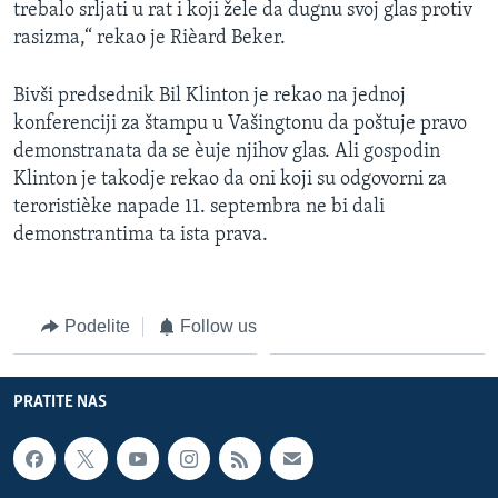
trebalo srljati u rat i koji žele da dugnu svoj glas protiv
SPORT
rasizma,“ rekao je Rièard Beker.
INTERVJU
Bivši predsednik Bil Klinton je rekao na jednoj
konferenciji za štampu u Vašingtonu da poštuje pravo
demonstranata da se èuje njihov glas. Ali gospodin
Klinton je takodje rekao da oni koji su odgovorni za
teroristièke napade 11. septembra ne bi dali
demonstrantima ta ista prava.
Podelite
Follow us
PRATITE NAS