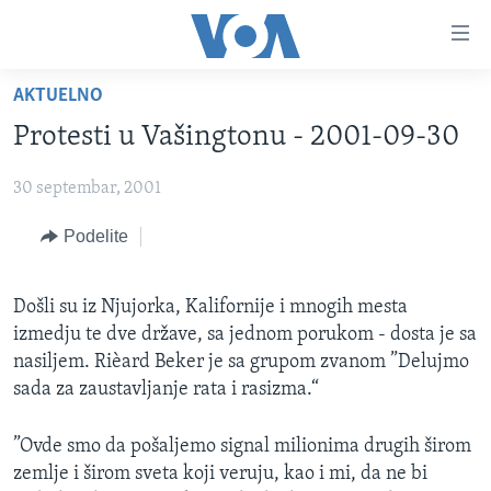
Linkovi
Idi
na
AKTUELNO
glavni
NASLOVNA
sadržaj
Protesti u Vašingtonu - 2001-09-30
RUBRIKE
Idi
na
30 septembar, 2001
TV PROGRAM
AMERIKA
glavnu
Podelite
BALKAN
OTVORENI STUDIO
navigaciju
Learning English
Idi
GLOBALNE TEME
IZ AMERIKE
na
Došli su iz Njujorka, Kalifornije i mnogih mesta
PRATITE NAS
EKONOMIJA
pretragu
izmedju te dve države, sa jednom porukom - dosta je sa
NAUKA I TEHNOLOGIJA
nasiljem. Rièard Beker je sa grupom zvanom ”Delujmo
sada za zaustavljanje rata i rasizma.“
MEDICINA
Jezici
KULTURA
”Ovde smo da pošaljemo signal milionima drugih širom
zemlje i širom sveta koji veruju, kao i mi, da ne bi
DRUŠTVO