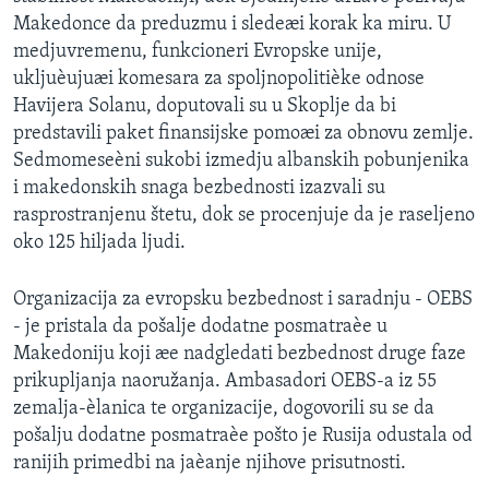
Makedonce da preduzmu i sledeæi korak ka miru. U
medjuvremenu, funkcioneri Evropske unije,
ukljuèujuæi komesara za spoljnopolitièke odnose
Havijera Solanu, doputovali su u Skoplje da bi
predstavili paket finansijske pomoæi za obnovu zemlje.
Sedmomeseèni sukobi izmedju albanskih pobunjenika
i makedonskih snaga bezbednosti izazvali su
rasprostranjenu štetu, dok se procenjuje da je raseljeno
oko 125 hiljada ljudi.
Organizacija za evropsku bezbednost i saradnju - OEBS
- je pristala da pošalje dodatne posmatraèe u
Makedoniju koji æe nadgledati bezbednost druge faze
prikupljanja naoružanja. Ambasadori OEBS-a iz 55
zemalja-èlanica te organizacije, dogovorili su se da
pošalju dodatne posmatraèe pošto je Rusija odustala od
ranijih primedbi na jaèanje njihove prisutnosti.