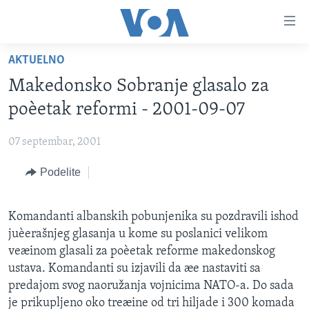
Linkovi
Idi
na
AKTUELNO
glavni
NASLOVNA
sadržaj
Makedonsko Sobranje glasalo za
RUBRIKE
Idi
poèetak reformi - 2001-09-07
na
TV PROGRAM
AMERIKA
glavnu
07 septembar, 2001
BALKAN
OTVORENI STUDIO
navigaciju
Learning English
Idi
Podelite
GLOBALNE TEME
IZ AMERIKE
na
PRATITE NAS
EKONOMIJA
pretragu
Komandanti albanskih pobunjenika su pozdravili ishod
NAUKA I TEHNOLOGIJA
juèerašnjeg glasanja u kome su poslanici velikom
MEDICINA
veæinom glasali za poèetak reforme makedonskog
Jezici
ustava. Komandanti su izjavili da æe nastaviti sa
KULTURA
predajom svog naoružanja vojnicima NATO-a. Do sada
DRUŠTVO
je prikupljeno oko treæine od tri hiljade i 300 komada