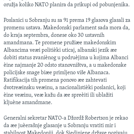
oružja koliko NATO planira da prikupi od pobunjenika.
SPORT
INTERVJU
Poslanici u Sobranju su sa 91 prema 19 glasova glasali za
promenu ustava. Makedonski parlament sada mora da,
do kraja septembra, donese oko 30 ustavnih
amandmana. Te promene pružiæe makedonskim
Albancima veæi politièki uticaj, albanski jezik æe
dobiti status zvaniènog u podruèjima u kojima Albanci
èine najmanje 20 odsto stanovništva, a u makedonske
policijske snage biæe primljeno više Albanaca.
Ratifikacija tih promena ponovo æe zahtevati
dvotreæinsku veæinu, a nacionalistièki poslanici, koji
èine veæinu, veæ kažu da æe spreèiti ili ublažiti
kljuène amandmane.
Generalni sekretar NATO-a Džordž Robertson je rekao
da æe juèerašnje glasanje u Sobranju vratiti mir i
stabilnost Makedoniji, dok Sjedinjene države pozivaju