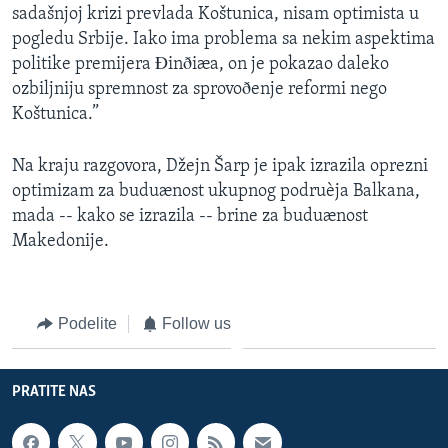
sadašnjoj krizi prevlada Koštunica, nisam optimista u
pogledu Srbije. Iako ima problema sa nekim aspektima
politike premijera Ðinðiæa, on je pokazao daleko
ozbiljniju spremnost za sprovoðenje reformi nego
Koštunica.”
Na kraju razgovora, Džejn Šarp je ipak izrazila oprezni
optimizam za buduænost ukupnog podruèja Balkana,
mada -- kako se izrazila -- brine za buduænost
Makedonije.
Podelite
Follow us
PRATITE NAS