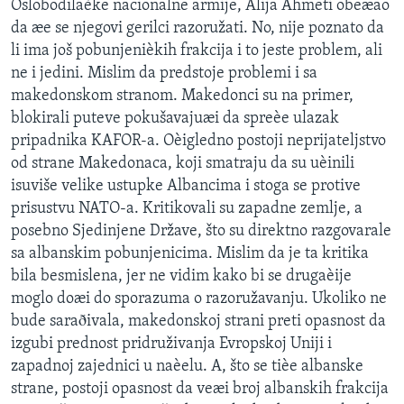
Oslobodilaèke nacionalne armije, Alija Ahmeti obeæao
da æe se njegovi gerilci razoružati. No, nije poznato da
li ima još pobunjenièkih frakcija i to jeste problem, ali
ne i jedini. Mislim da predstoje problemi i sa
makedonskom stranom. Makedonci su na primer,
blokirali puteve pokušavajuæi da spreèe ulazak
pripadnika KAFOR-a. Oèigledno postoji neprijateljstvo
od strane Makedonaca, koji smatraju da su uèinili
isuviše velike ustupke Albancima i stoga se protive
prisustvu NATO-a. Kritikovali su zapadne zemlje, a
posebno Sjedinjene Države, što su direktno razgovarale
sa albanskim pobunjenicima. Mislim da je ta kritika
bila besmislena, jer ne vidim kako bi se drugaèije
moglo doæi do sporazuma o razoružavanju. Ukoliko ne
bude saraðivala, makedonskoj strani preti opasnost da
izgubi prednost pridruživanja Evropskoj Uniji i
zapadnoj zajednici u naèelu. A, što se tièe albanske
strane, postoji opasnost da veæi broj albanskih frakcija