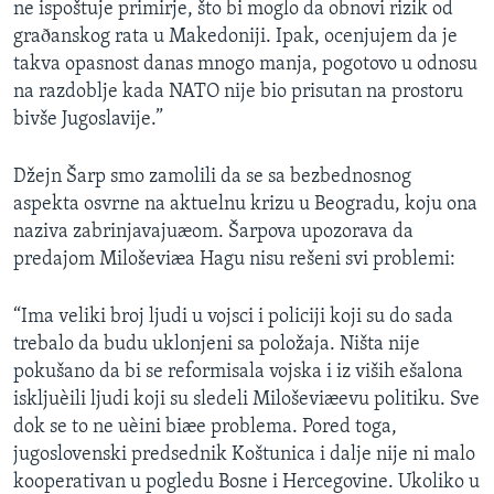
ne ispoštuje primirje, što bi moglo da obnovi rizik od
graðanskog rata u Makedoniji. Ipak, ocenjujem da je
takva opasnost danas mnogo manja, pogotovo u odnosu
na razdoblje kada NATO nije bio prisutan na prostoru
bivše Jugoslavije.”
Džejn Šarp smo zamolili da se sa bezbednosnog
aspekta osvrne na aktuelnu krizu u Beogradu, koju ona
naziva zabrinjavajuæom. Šarpova upozorava da
predajom Miloševiæa Hagu nisu rešeni svi problemi:
“Ima veliki broj ljudi u vojsci i policiji koji su do sada
trebalo da budu uklonjeni sa položaja. Ništa nije
pokušano da bi se reformisala vojska i iz viših ešalona
iskljuèili ljudi koji su sledeli Miloševiæevu politiku. Sve
dok se to ne uèini biæe problema. Pored toga,
jugoslovenski predsednik Koštunica i dalje nije ni malo
kooperativan u pogledu Bosne i Hercegovine. Ukoliko u