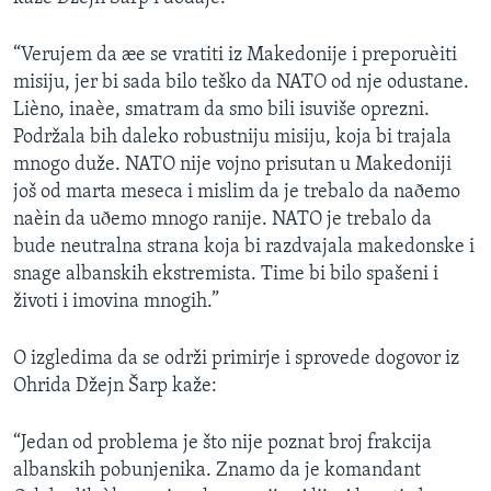
SPORT
“Verujem da æe se vratiti iz Makedonije i preporuèiti
INTERVJU
misiju, jer bi sada bilo teško da NATO od nje odustane.
Lièno, inaèe, smatram da smo bili isuviše oprezni.
Podržala bih daleko robustniju misiju, koja bi trajala
mnogo duže. NATO nije vojno prisutan u Makedoniji
još od marta meseca i mislim da je trebalo da naðemo
naèin da uðemo mnogo ranije. NATO je trebalo da
bude neutralna strana koja bi razdvajala makedonske i
snage albanskih ekstremista. Time bi bilo spašeni i
životi i imovina mnogih.”
O izgledima da se održi primirje i sprovede dogovor iz
Ohrida Džejn Šarp kaže:
“Jedan od problema je što nije poznat broj frakcija
albanskih pobunjenika. Znamo da je komandant