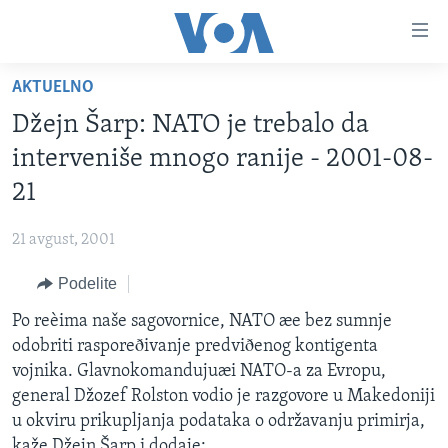
Linkovi
Idi
na
AKTUELNO
glavni
NASLOVNA
sadržaj
Džejn Šarp: NATO je trebalo da
RUBRIKE
Idi
interveniše mnogo ranije - 2001-08-
na
TV PROGRAM
AMERIKA
21
glavnu
BALKAN
OTVORENI STUDIO
navigaciju
Learning English
21 avgust, 2001
Idi
GLOBALNE TEME
IZ AMERIKE
na
Podelite
PRATITE NAS
EKONOMIJA
pretragu
Po reèima naše sagovornice, NATO æe bez sumnje
NAUKA I TEHNOLOGIJA
odobriti rasporeðivanje predviðenog kontigenta
MEDICINA
vojnika. Glavnokomandujuæi NATO-a za Evropu,
Jezici
general Džozef Rolston vodio je razgovore u Makedoniji
KULTURA
u okviru prikupljanja podataka o održavanju primirja,
DRUŠTVO
kaže Džejn Šarp i dodaje: