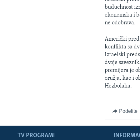
SPORT
buduchnost izr
INTERVJU
ekonomska i be
ne odobrava.
Američki preds
konflikta sa d
Izraelski pred
dvoje saveznik
premijera je o
oružja, kao i 
Hezbolaha.
Podelite
TV PROGRAMI
INFORMAC