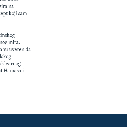
sira na
cept koji sam
tinskog
čnog mira.
njahu uveren da
elskog
nuklearnog
ut Hamasa i