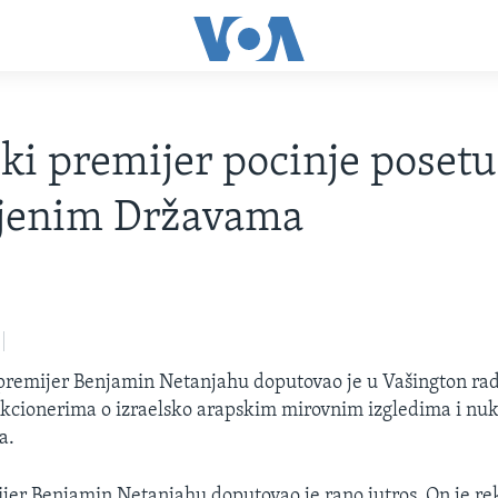
ski premijer pocinje posetu
njenim Državama
 premijer Benjamin Netanjahu doputovao je u Vašington rad
kcionerima o izraelsko arapskim mirovnim izgledima i nu
a.
ijer Benjamin Netanjahu doputovao je rano jutros. On je re