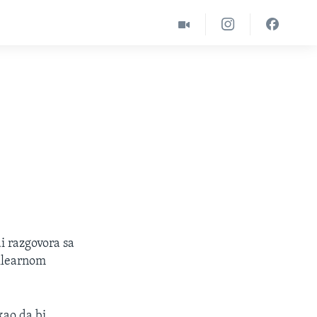
i razgovora sa
klearnom
kao da bi