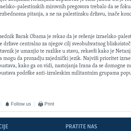
aelsko–palestinskih mirovnih pregovora trebalo da se foku
zbednosna pitanja, a ne na palestinsku državu, inače kon
ednik Barak Obama je rekao da je rešenje izraelsko-pales
ve države centralno za njegov cilj sveobuhvatnog bliskoisto
stavnik je umanjio te razlike u stavu, rekavši kako je Neta
a mogu da pronadju zajednički jezik. Najviši prioritet izra
bustava, kako ga on vidi, nastojanja Irana da se domogne 
obustava podrške anti-izraleskim militantnim grupama pop
Follow us
Print
IJE
PRATITE NAS