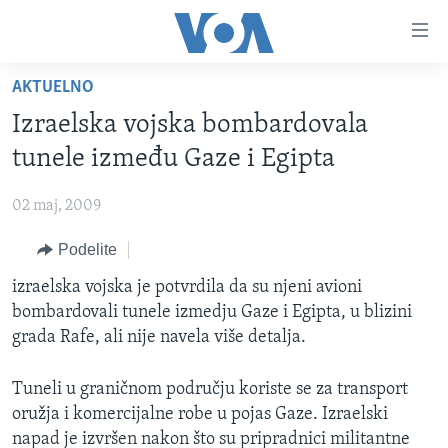
Linkovi
Idi
na
AKTUELNO
glavni
NASLOVNA
sadržaj
Izraelska vojska bombardovala
RUBRIKE
Idi
tunele između Gaze i Egipta
na
TV PROGRAM
AMERIKA
glavnu
02 maj, 2009
BALKAN
OTVORENI STUDIO
navigaciju
Learning English
Idi
Podelite
GLOBALNE TEME
IZ AMERIKE
na
PRATITE NAS
izraelska vojska je potvrdila da su njeni avioni
EKONOMIJA
pretragu
bombardovali tunele izmedju Gaze i Egipta, u blizini
NAUKA I TEHNOLOGIJA
grada Rafe, ali nije navela više detalja.
MEDICINA
Jezici
Tuneli u graničnom području koriste se za transport
KULTURA
oružja i komercijalne robe u pojas Gaze. Izraelski
DRUŠTVO
napad je izvršen nakon što su pripradnici militantne