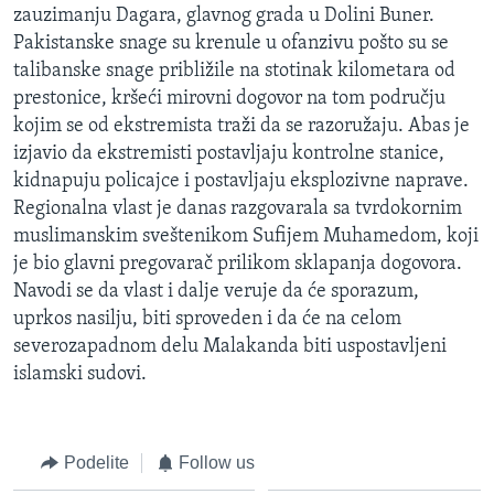
zauzimanju Dagara, glavnog grada u Dolini Buner.
SPORT
Pakistanske snage su krenule u ofanzivu pošto su se
INTERVJU
talibanske snage približile na stotinak kilometara od
prestonice, kršeći mirovni dogovor na tom području
kojim se od ekstremista traži da se razoružaju. Abas je
izjavio da ekstremisti postavljaju kontrolne stanice,
kidnapuju policajce i postavljaju eksplozivne naprave.
Regionalna vlast je danas razgovarala sa tvrdokornim
muslimanskim sveštenikom Sufijem Muhamedom, koji
je bio glavni pregovarač prilikom sklapanja dogovora.
Navodi se da vlast i dalje veruje da će sporazum,
uprkos nasilju, biti sproveden i da će na celom
severozapadnom delu Malakanda biti uspostavljeni
islamski sudovi.
Podelite
Follow us