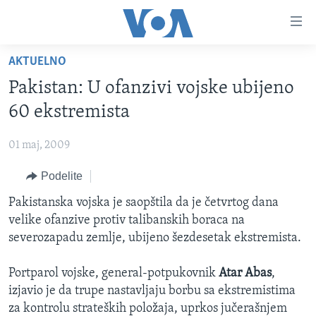
Linkovi
Idi
na
AKTUELNO
glavni
NASLOVNA
sadržaj
Pakistan: U ofanzivi vojske ubijeno
RUBRIKE
Idi
60 ekstremista
na
TV PROGRAM
AMERIKA
glavnu
01 maj, 2009
BALKAN
OTVORENI STUDIO
navigaciju
Learning English
Idi
Podelite
GLOBALNE TEME
IZ AMERIKE
na
PRATITE NAS
Pakistanska vojska je saopštila da je četvrtog dana
EKONOMIJA
pretragu
velike ofanzive protiv talibanskih boraca na
NAUKA I TEHNOLOGIJA
severozapadu zemlje, ubijeno šezdesetak ekstremista.
MEDICINA
Jezici
Portparol vojske, general-potpukovnik
Atar Abas
,
KULTURA
izjavio je da trupe nastavljaju borbu sa ekstremistima
DRUŠTVO
za kontrolu strateških položaja, uprkos jučerašnjem