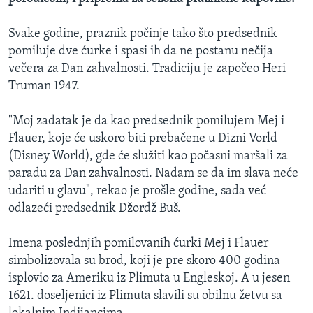
SPORT
Svake godine, praznik počinje tako što predsednik
INTERVJU
pomiluje dve ćurke i spasi ih da ne postanu nečija
večera za Dan zahvalnosti. Tradiciju je započeo Heri
Truman 1947.
"Moj zadatak je da kao predsednik pomilujem Mej i
Flauer, koje će uskoro biti prebačene u Dizni Vorld
(Disney World), gde će služiti kao počasni maršali za
paradu za Dan zahvalnosti. Nadam se da im slava neće
udariti u glavu", rekao je prošle godine, sada već
odlazeći predsednik Džordž Buš.
Imena poslednjih pomilovanih ćurki Mej i Flauer
simbolizovala su brod, koji je pre skoro 400 godina
isplovio za Ameriku iz Plimuta u Engleskoj. A u jesen
1621. doseljenici iz Plimuta slavili su obilnu žetvu sa