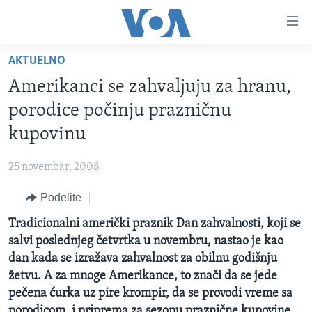
Linkovi
Idi
na
AKTUELNO
glavni
NASLOVNA
sadržaj
Amerikanci se zahvaljuju za hranu,
RUBRIKE
Idi
porodice počinju prazničnu
na
TV PROGRAM
AMERIKA
kupovinu
glavnu
BALKAN
OTVORENI STUDIO
navigaciju
Learning English
25 novembar, 2008
Idi
GLOBALNE TEME
IZ AMERIKE
na
Podelite
PRATITE NAS
EKONOMIJA
pretragu
Tradicionalni američki praznik Dan zahvalnosti, koji se
NAUKA I TEHNOLOGIJA
salvi poslednjeg četvrtka u novembru, nastao je kao
MEDICINA
dan kada se izražava zahvalnost za obilnu godišnju
Jezici
žetvu. A za mnoge Amerikance, to znači da se jede
KULTURA
pečena ćurka uz pire krompir, da se provodi vreme sa
DRUŠTVO
porodicom, i priprema za sezonu praznične kupovine.