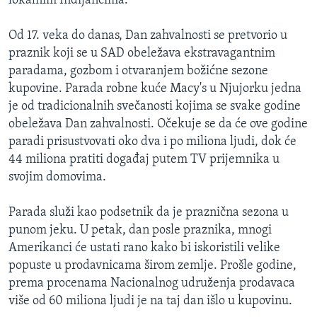
lokalnim Indijancima.
Od 17. veka do danas, Dan zahvalnosti se pretvorio u
praznik koji se u SAD obeležava ekstravagantnim
paradama, gozbom i otvaranjem božićne sezone
kupovine. Parada robne kuće Macy's u Njujorku jedna
je od tradicionalnih svečanosti kojima se svake godine
obeležava Dan zahvalnosti. Očekuje se da će ove godine
paradi prisustvovati oko dva i po miliona ljudi, dok će
44 miliona pratiti događaj putem TV prijemnika u
svojim domovima.
Parada služi kao podsetnik da je praznična sezona u
punom jeku. U petak, dan posle praznika, mnogi
Amerikanci će ustati rano kako bi iskoristili velike
popuste u prodavnicama širom zemlje. Prošle godine,
prema procenama Nacionalnog udruženja prodavaca
više od 60 miliona ljudi je na taj dan išlo u kupovinu.