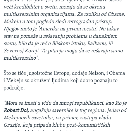
veći kredibilitet u svetu, moraju da se okrenu
multilateralnim organizacijama. Za razliku od Obame,
Mekejn u tom pogledu sledi retrogradan pristup.
Njegov moto je 'Amerika na prvom mestu'. No takav
stav ne pomaže u rešavanju problema u današnjem
svetu, bilo da je reč o Bliskom istoku, Balkanu, ili
Severnoj Koreji. Ta pitanja mogu da se rešavaju samo
multilateralno".
Što se tiče Jugoistočne Evrope, dodaje Nelson, i Obama
i Mekejn su okruženi ljudima koji dobro poznaju to
područje.
"Mora se imati u vidu da mnogi republikanci, kao što je
Robert Dol,
angažuju savetnike iz tog regiona. Jedan od
Mekejnovih savetnika, na primer, zastupa vladu
Gruzije, koja pripada klubu post-komunističkih