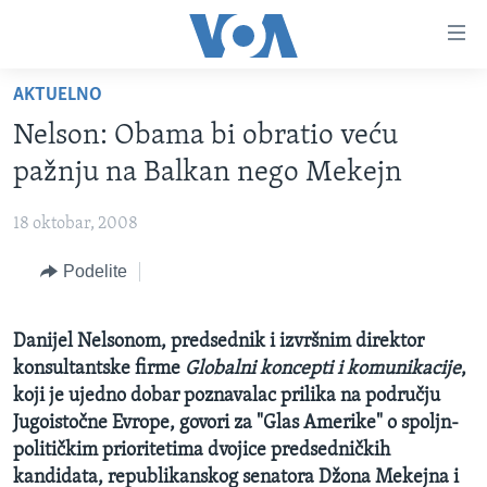
Linkovi
Idi
na
AKTUELNO
glavni
NASLOVNA
sadržaj
Nelson: Obama bi obratio veću
RUBRIKE
Idi
pažnju na Balkan nego Mekejn
na
TV PROGRAM
AMERIKA
glavnu
18 oktobar, 2008
BALKAN
OTVORENI STUDIO
navigaciju
Learning English
Idi
Podelite
GLOBALNE TEME
IZ AMERIKE
na
PRATITE NAS
EKONOMIJA
pretragu
Danijel Nelsonom, predsednik i izvršnim direktor
NAUKA I TEHNOLOGIJA
konsultantske firme
Globalni koncepti i komunikacije
,
MEDICINA
koji je ujedno dobar poznavalac prilika na području
Jezici
Jugoistočne Evrope, govori za "Glas Amerike" o spoljn-
KULTURA
političkim prioritetima dvojice predsedničkih
DRUŠTVO
kandidata, republikanskog senatora Džona Mekejna i