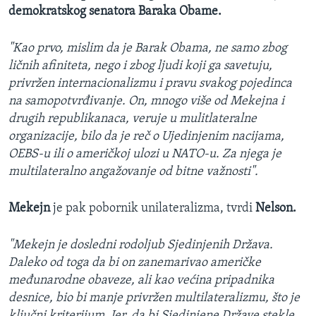
demokratskog senatora Baraka Obame.
SPORT
INTERVJU
"Kao prvo, mislim da je Barak Obama, ne samo zbog
ličnih afiniteta, nego i zbog ljudi koji ga savetuju,
privržen internacionalizmu i pravu svakog pojedinca
na samopotvrđivanje. On, mnogo više od Mekejna i
drugih republikanaca, veruje u mulitlateralne
organizacije, bilo da je reč o Ujedinjenim nacijama,
OEBS-u ili o američkoj ulozi u NATO-u. Za njega je
multilateralno angažovanje od bitne važnosti".
Mekejn
je pak pobornik unilateralizma, tvrdi
Nelson.
"Mekejn je dosledni rodoljub Sjedinjenih Država.
Daleko od toga da bi on zanemarivao američke
međunarodne obaveze, ali kao većina pripadnika
desnice, bio bi manje privržen multilateralizmu, što je
ključni kriterijum. Jer, da bi Sjedinjene Države stekle