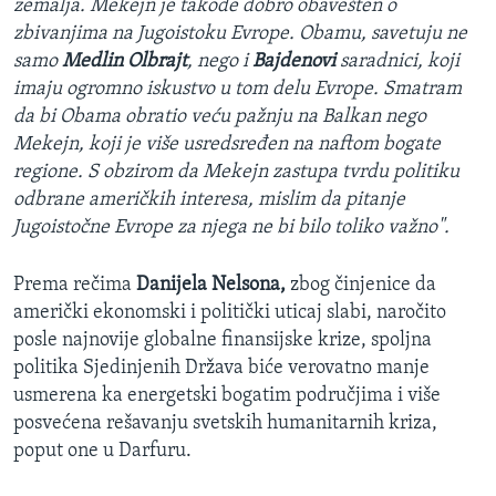
zemalja. Mekejn je takođe dobro obavešten o
zbivanjima na Jugoistoku Evrope. Obamu, savetuju ne
samo
Medlin Olbrajt
, nego i
Bajdenovi
saradnici, koji
imaju ogromno iskustvo u tom delu Evrope. Smatram
da bi Obama obratio veću pažnju na Balkan nego
Mekejn, koji je više usredsređen na naftom bogate
regione. S obzirom da Mekejn zastupa tvrdu politiku
odbrane američkih interesa, mislim da pitanje
Jugoistočne Evrope za njega ne bi bilo toliko važno".
Prema rečima
Danijela Nelsona,
zbog činjenice da
američki ekonomski i politički uticaj slabi, naročito
posle najnovije globalne finansijske krize, spoljna
politika Sjedinjenih Država biće verovatno manje
usmerena ka energetski bogatim područjima i više
posvećena rešavanju svetskih humanitarnih kriza,
poput one u Darfuru.