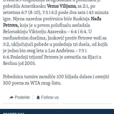
Dvadeset-trogodišnja Beograđanka u polufinalu je
SPORT
pobedila Amerikanku
Venus Vilijams,
sa 2:1, po
setovima 6:7 (8-10), 7:5 i 6:2 posle dva sata i 45 minuta
INTERVJU
igre. Njena naredna protivnica biće Ruskinja
Nađa
Petrova,
koja je u prvom polufinalu savladala
Beloruskinju Viktoriju Azarenku – 6:4 i 6:4. U
međusobnim duelima, Janković protiv Petrove vodi sa
5:2, uključujući pobede u poslednja tri duela, od kojih
je jedan bio ovog leta u Los Anđelesu – 7:5 i
6:4.Poslednji trijumf Petrova je ostvarila na šljaci u
Berlinu još 2005.
Pobednica turnira zaradiće 100 hiljada dolara i osvojiti
300 poena za WTA rang-listu.
Podelite
Follow us