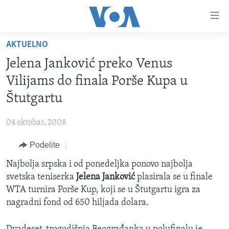
Linkovi
Idi
na
AKTUELNO
glavni
NASLOVNA
sadržaj
Jelena Janković preko Venus
RUBRIKE
Idi
Vilijams do finala Porše Kupa u
na
TV PROGRAM
AMERIKA
Štutgartu
glavnu
BALKAN
OTVORENI STUDIO
navigaciju
Learning English
04 oktobar, 2008
Idi
GLOBALNE TEME
IZ AMERIKE
na
Podelite
PRATITE NAS
EKONOMIJA
pretragu
Najbolja srpska i od ponedeljka ponovo najbolja
NAUKA I TEHNOLOGIJA
svetska teniserka
Jelena Janković
plasirala se u finale
MEDICINA
WTA turnira Porše Kup, koji se u Štutgartu igra za
Jezici
nagradni fond od 650 hiljada dolara.
KULTURA
DRUŠTVO