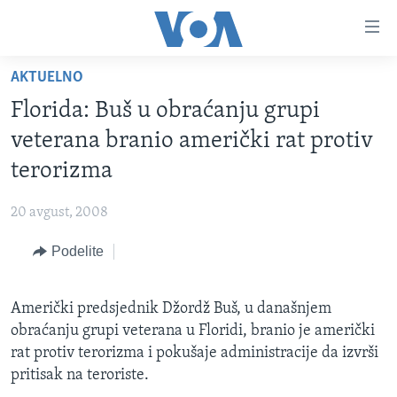
Linkovi
Idi
na
AKTUELNO
glavni
NASLOVNA
sadržaj
Florida: Buš u obraćanju grupi
RUBRIKE
Idi
veterana branio američki rat protiv
na
TV PROGRAM
AMERIKA
terorizma
glavnu
BALKAN
OTVORENI STUDIO
navigaciju
Learning English
20 avgust, 2008
Idi
GLOBALNE TEME
IZ AMERIKE
na
Podelite
PRATITE NAS
EKONOMIJA
pretragu
NAUKA I TEHNOLOGIJA
Američki predsjednik Džordž Buš, u današnjem
MEDICINA
obraćanju grupi veterana u Floridi, branio je američki
Jezici
KULTURA
rat protiv terorizma i pokušaje administracije da izvrši
pritisak na teroriste.
DRUŠTVO