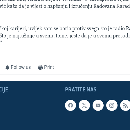
vić kaže da je vijest o hapšenju i izručenju Radovana Karad
tičkoj karijeri, uvijek sam se borio protiv svega što je radio
što je najtužnije u svemu tome, jeste da je u svemu presudi
'
Follow us
Print
IJE
PRATITE NAS