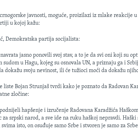
 crnogorske javnosti, moguće, proizilazi iz mlake reakcije u
tiji u kojoj kažu:
ć, Demokratska partija socijalista:
 navrata jasno ponovili svoj stav, a to je da svi oni koji su o
udom u Hagu, kojeg su osnovala UN, a priznaju ga i Srbij
a dokažu svoju nevinost, ili će tužioci moći da dokažu njiho
e liste Bojan Strunjaš tvrdi kako je poznato da Radovan Kar
atne zločine:
 podnijeli hapšenje i izručenje Radovana Karadžića Haškom
c za srpski narod, a sve ide na ruku haškoj nepravdi. Haški 
i svima isto, on osuđuje samo Srbe i stvoren je samo za Srbe