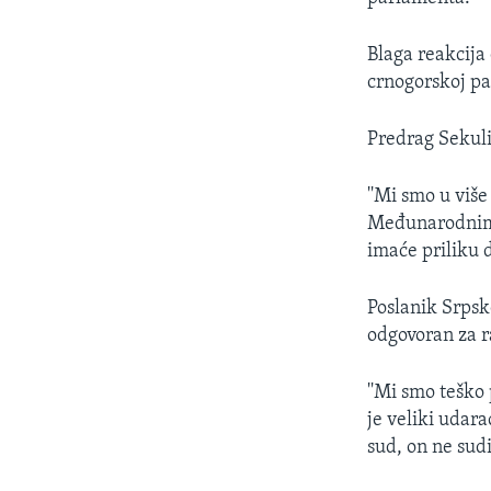
SPORT
INTERVJU
Blaga reakcija
crnogorskoj par
Predrag Sekuli
''Mi smo u više
Međunarodnim s
imaće priliku d
Poslanik Srpsk
odgovoran za r
''Mi smo teško
je veliki udara
sud, on ne sud