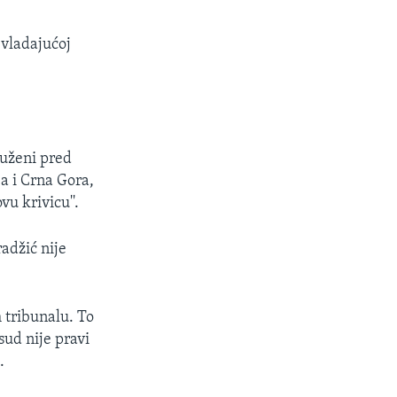
 vladajućoj
ptuženi pred
a i Crna Gora,
vu krivicu''.
adžić nije
 tribunalu. To
sud nije pravi
.