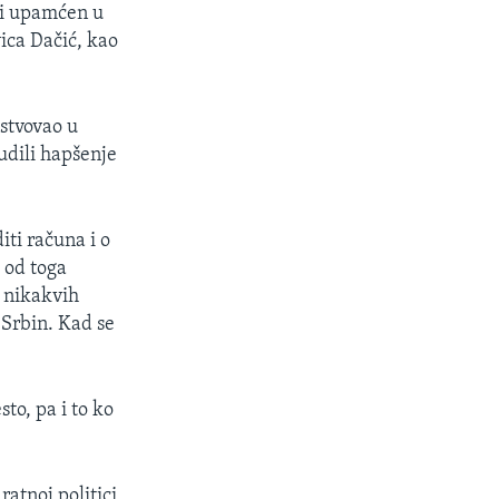
iti upamćen u
vica Dačić, kao
stvovao u
udili hapšenje
iti računa i o
od toga
o nikakvih
 Srbin. Kad se
sto, pa i to ko
ratnoj politici