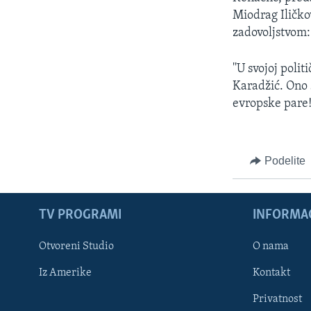
Miodrag Iličko
zadovoljstvom:
''U svojoj poli
Karadžić. Ono 
evropske pare!'
Podelite
TV PROGRAMI
INFORMAC
Otvoreni Studio
O nama
Iz Amerike
Kontakt
Privatnost