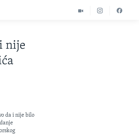
 nije
ića
 da i nije bilo
edanje
gorskog