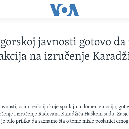
gorskoj javnosti gotovo da i
eakcija na izručenje Karadž
javnosti, osim reakcija koje spadaju u domen emocija, gotovo
pšenje i izručenje Radovana Karadžića Haškom sudu. Zasj
 je bilo prilika da saznamo šta o tome misle poslanici crno