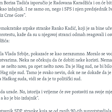
im Borisa Tadića isporučio je Radovana Karadžića i on će b
i kao izdajnik. I ne samo on, nego i SPS i njen predsjednik I
iz Crne Gore''.
mokratske srpske stranke Ranko Kadić, koji je sa bine uče
otestu, kaže da su u njegovoj stranci odmah reagovali i os
žića:
dila Vlada Srbije, pokazaće se kao nerazumno. Moralo se vod
tvarima. Neka ne očekuju da će dobiti neke koristi.
Nema 
e se nešto novo, pa opet nešto novo. Da je Hag sud, ne bi bil
 Hag nije sud. Tamo je svako nevin, dok ne ne dokaže da je
a Haškog suda, vidi se da je to politički sud.
 da urade. No, istorija i vrijeme će sve postaviti na svoje mje
 a ko je bio izdajnik''.
avnik SDP, stranke koja se od ranih 90-tih suprotstavljala 