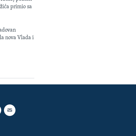
žića primio sa
 Radovan
la nova Vlada i