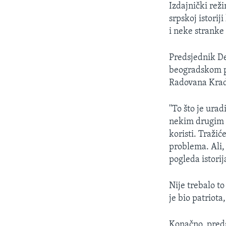
Izdajnički rež
srpskoj istorij
i neke stranke 
Predsjednik De
beogradskom pr
Radovana Krad
''To što je ura
nekim drugim s
koristi. Tražić
problema. Ali,
pogleda istorij
Nije trebalo to
je bio patriota,
Konačno, predst