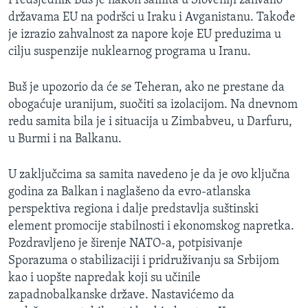
Predsjednik Buš je nakon samita u Sloveniji zahvalio
SPORT
državama EU na podršci u Iraku i Avganistanu. Takođe
je izrazio zahvalnost za napore koje EU preduzima u
INTERVJU
cilju suspenzije nuklearnog programa u Iranu.
Buš je upozorio da će se Teheran, ako ne prestane da
obogaćuje uranijum, suočiti sa izolacijom. Na dnevnom
redu samita bila je i situacija u Zimbabveu, u Darfuru,
u Burmi i na Balkanu.
U zaključcima sa samita navedeno je da je ovo ključna
godina za Balkan i naglašeno da evro-atlanska
perspektiva regiona i dalje predstavlja suštinski
element promocije stabilnosti i ekonomskog napretka.
Pozdravljeno je širenje NATO-a, potpisivanje
Sporazuma o stabilizaciji i pridruživanju sa Srbijom
kao i uopšte napredak koji su učinile
zapadnobalkanske države. Nastavićemo da