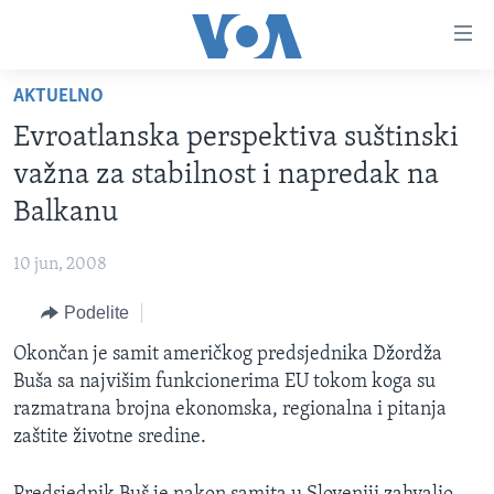
Linkovi
Idi
na
AKTUELNO
glavni
NASLOVNA
sadržaj
Evroatlanska perspektiva suštinski
RUBRIKE
Idi
važna za stabilnost i napredak na
na
TV PROGRAM
AMERIKA
Balkanu
glavnu
BALKAN
OTVORENI STUDIO
navigaciju
Learning English
10 jun, 2008
Idi
GLOBALNE TEME
IZ AMERIKE
na
Podelite
PRATITE NAS
EKONOMIJA
pretragu
Okončan je samit američkog predsjednika Džordža
NAUKA I TEHNOLOGIJA
Buša sa najvišim funkcionerima EU tokom koga su
MEDICINA
razmatrana brojna ekonomska, regionalna i pitanja
Jezici
zaštite životne sredine.
KULTURA
DRUŠTVO