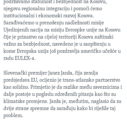
podržavamo stabilnost i bezbjednost na Kosovu,
njegovu regionalnu integraciju i pomoći ćemo
institucionalni i ekonomski razvoj Kosova.
Sarađivaćemo u prenošenju nadležnosti misije
Ujedinjenih nacija na misiju Evrospke unije na Kosovu
čije je prisustvo na cijeloj teritoriji Kosova suštinski
važno za bezbjednost, navedeno je u saopštenju u
kome Evropska unija još pozdravlja američko učešće u
radu EULEX-a.
Slovenački premijer Janez Janša, čija zemlja
predsjedava EU, ocijenio je trans-atlansko partnerstvo
kao solidno. Primjetio je da razlike među saveznicima i
dalje postoje u pogledu određenih pitanja kao što su
klimatske promjene. Janša je, međutim, naglasio da su
dvije strane spremne da sarađuju kako bi riješile taj
problem.