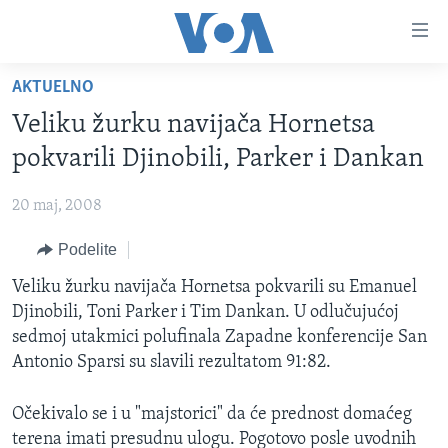
Linkovi
Idi
na
AKTUELNO
glavni
NASLOVNA
sadržaj
Veliku žurku navijača Hornetsa
RUBRIKE
Idi
pokvarili Djinobili, Parker i Dankan
na
TV PROGRAM
AMERIKA
glavnu
20 maj, 2008
BALKAN
OTVORENI STUDIO
navigaciju
Learning English
Idi
Podelite
GLOBALNE TEME
IZ AMERIKE
na
PRATITE NAS
Veliku žurku navijača Hornetsa pokvarili su Emanuel
EKONOMIJA
pretragu
Djinobili, Toni Parker i Tim Dankan. U odlučujućoj
NAUKA I TEHNOLOGIJA
sedmoj utakmici polufinala Zapadne konferencije San
MEDICINA
Antonio Sparsi su slavili rezultatom 91:82.
Jezici
KULTURA
Očekivalo se i u "majstorici" da će prednost domaćeg
DRUŠTVO
terena imati presudnu ulogu. Pogotovo posle uvodnih