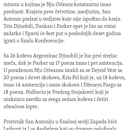
minuta u kojima je Nju Orleans konstantno imao
SPORT
prednost. Krajem prve četvrtine, medjutim, San
INTERVJU
Antonio prelazi u vodjstvo koje nije ispuštao do kraja.
Trio Djinobili, Dankan i Parker opet je bio na visini
zadatka i Sparsi će šest put u poslednjih deset godina
igrati u finalu Konferencije.
Sa 26 koševa Argentinac Djinobili je bio prvi strelac
meča, dok je Parker uz 17 poena imao i pet asistencija.
U poraženom Nju Orleansu istakli su se Dejvid Vest sa
20 poena i devet skokova, Kris Pol koji je, uz 18 koševa,
imao 14 asistencija i osam skokova i Dženero Pargo sa
18 poena. Podbacio je Predrag Stojaković koji je
utakmicu završio sa svega sedam koševa i četiri
uhvaćene lopte.
Protivnik San Antoniju u finalnoj seriji Zapada biće
Lejkersi iz Los Andjelesa koji su drugom polufinalu