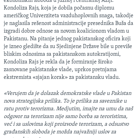
ekonomskih sloboda u južnoj i centralnoj Aziji.
Kondoliza Rajs, koja je dobila počasnu diplomu
američkog Univerziteta vazduhoplovnih snaga, takodje
je naglasila rešenost administracije presednika Buša da
izgradi dobre odnose sa novom koalicionom vladom u
Pakistanu. Na pitanje jednog pakistanskog oficira koji
je izneo gledište da su Sjedinjene Države bile u previše
bliskim odnosima sa pakistanskom autokratijomi,
Kondoliza Rajs je rekla da je formiranje široko
zasnovane pakistanske vlade, uprkos pretnjama
ekstremista «sjajan korak» za pakistansku vladu.
«Verujem da je dolazak demokratske vlade u Pakistan
nova strategijska prilika. To je prilika za saveznike u
ratu protiv terorizma. Medjutim, imajte na umu da naš
odgovor na terorizam nije samo borba sa teroristima,
već i sa uslovima koji proizvode terorizam, a odsustvo
građanskih sloboda je možda najvažniji uslov za