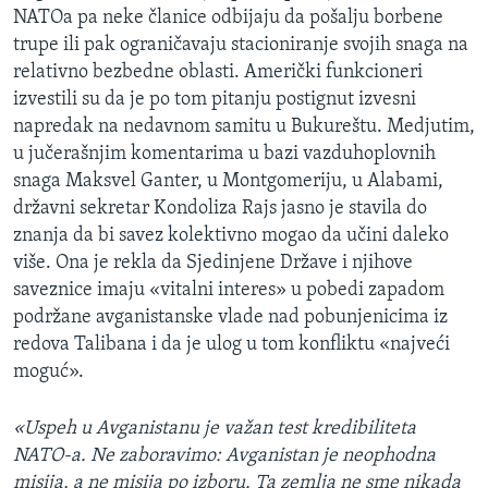
NATOa pa neke članice odbijaju da pošalju borbene
SPORT
trupe ili pak ograničavaju stacioniranje svojih snaga na
INTERVJU
relativno bezbedne oblasti. Američki funkcioneri
izvestili su da je po tom pitanju postignut izvesni
napredak na nedavnom samitu u Bukureštu. Medjutim,
u jučerašnjim komentarima u bazi vazduhoplovnih
snaga Maksvel Ganter, u Montgomeriju, u Alabami,
državni sekretar Kondoliza Rajs jasno je stavila do
znanja da bi savez kolektivno mogao da učini daleko
više. Ona je rekla da Sjedinjene Države i njihove
saveznice imaju «vitalni interes» u pobedi zapadom
podržane avganistanske vlade nad pobunjenicima iz
redova Talibana i da je ulog u tom konfliktu «najveći
moguć».
«Uspeh u Avganistanu je važan test kredibiliteta
NATO-a. Ne zaboravimo: Avganistan je neophodna
misija, a ne misija po izboru. Ta zemlja ne sme nikada