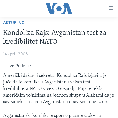
Linkovi
Idi
na
AKTUELNO
glavni
NASLOVNA
sadržaj
Kondoliza Rajs: Avganistan test za
RUBRIKE
Idi
kredibilitet NATO
na
TV PROGRAM
AMERIKA
glavnu
14 april, 2008
BALKAN
OTVORENI STUDIO
navigaciju
Learning English
Idi
Podelite
GLOBALNE TEME
IZ AMERIKE
na
PRATITE NAS
Američki državni sekretar Kondoliza Rajs izjavila je
EKONOMIJA
pretragu
juče da je konflikt u Avganistanu važan test
NAUKA I TEHNOLOGIJA
kredibiliteta NATO saveza. Gospodja Rajs je rekla
MEDICINA
američkim vojnicima na jednom skupu u Alabami da je
Jezici
saveznička misija u Avganistanu obaveza, a ne izbor.
KULTURA
DRUŠTVO
Avganistanski konflikt je sporno pitanje u okviru