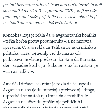
postati bezbedno pribežište za onu vrstu terorista koji
su napali Ameriku 11. septembra 2001., koji su više
puta napadali naše prijatelje i naše saveznike i koji su
nastojali da nam nanesu još veću štetu.»
Kondoliza Rajs je rekla da je avganistanski konflikt
«teška borba protiv pobunjenika», a ne mirovna
operacija. Ona je rekla da Taliban ne nudi nikakvu
političku viziju toj zemlji već da ima za cilj
potkopavanje vlade predsednika Hamida Karzaija,
slom zapadne koaliciju i kako se izrazila, nastojanje
«da nasnadživi».
Američki državni sekretar je rekla da će uspesi u
Avganistanu osujetiti tamošnju proizvodnju droga,
usprotiviti se nastojanju Irana da destabilizuje
Avganistan i učvrstiti proširenje političkih i