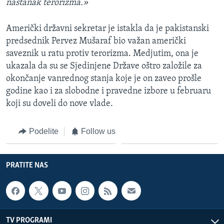
nastanak terorizma.»
Američki državni sekretar je istakla da je pakistanski
predsednik Pervez Mušaraf bio važan američki
saveznik u ratu protiv terorizma. Medjutim, ona je
ukazala da su se Sjedinjene Države oštro založile za
okončanje vanrednog stanja koje je on zaveo prošle
godine kao i za slobodne i pravedne izbore u februaru
koji su doveli do nove vlade.
Podelite
Follow us
PRATITE NAS
TV PROGRAMI