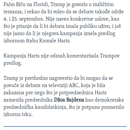
Palm Biču na Floridi, Tramp je govorio o različitim
temama, i rekao da bi voleo da se debate takođe održe
4. i 25. septembra. Nije naveo konkretne uslove, kao
što je pitanje da li bi debata imala publiku uživo, i još
nije jasno da li je njegova kampanja iznela predlog
izbornom štabu Kamale Haris.
Kampanja Haris nije odmah komentarisala Trampov
predlog.
Tramp je prethodno nagovestio da bi mogao da se
povuče iz debate na televiziji ABC, koja je bila
zakazana pre nego što je potpredsednica Haris
zamenila predsednika
Džoa Bajdena
kao demokratska
predsednička kandidatkinja, što je potpuno promenilo
izbornu trku.