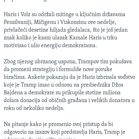
Haris i Volz su održali mitinge u ključnim državama
Pensilvaniji, Mičigenu i Viskonsinu ove nedelje,
privlačeći desetine hiljada gledalaca, što je još jedan
znak koliko je kasni ulazak Kamale Haris u trku
motivisao i ulio energiju demokratama.
Zbog njenog ubrzanog uspona, Trampov tim pokušava
da promeni strategiju i formuliše nove poruke
biračima. Ankete pokazuju da je Haris izbrisala vođstvo
koje je Tramp imao u odnosu na predsednika Džoa
Bajdena a demokrate su prikupile stotine miliona
dolara donacija od običnih građana i velikih donatora u
roku od nekoliko nedelja.
Na pitanje kako je promenio svoj pristup da bi
odgovorio na izazov koji predstavlja Haris, Tramp je