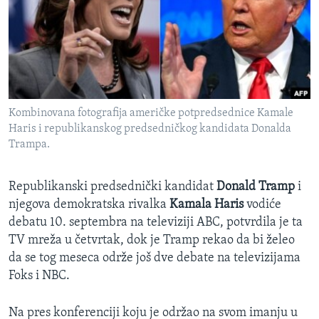
SPORT
INTERVJU
Kombinovana fotografija američke potpredsednice Kamale
Haris i republikanskog predsedničkog kandidata Donalda
Trampa.
Republikanski predsednički kandidat
Donald Tramp
i
njegova demokratska rivalka
Kamala Haris
vodiće
debatu 10. septembra na televiziji ABC, potvrdila je ta
TV mreža u četvrtak, dok je Tramp rekao da bi želeo
da se tog meseca održe još dve debate na televizijama
Foks i NBC.
Na pres konferenciji koju je održao na svom imanju u