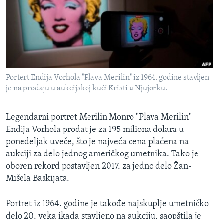
SPORT
INTERVJU
Portert Endija Vorhola "Plava Merilin" iz 1964. godine stavljen
je na prodaju u aukcijskoj kući Kristi u Njujorku.
Legendarni portret Merilin Monro "Plava Merilin"
Endija Vorhola prodat je za 195 miliona dolara u
ponedeljak uveče, što je najveća cena plaćena na
aukciji za delo jednog američkog umetnika. Tako je
oboren rekord postavljen 2017. za jedno delo Žan-
Mišela Baskijata.
Portret iz 1964. godine je takođe najskuplje umetničko
delo 20. veka ikada stavljeno na aukciju, saopštila je