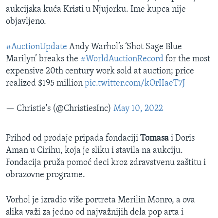
aukcijska kuća Kristi u Njujorku. Ime kupca nije
objavljeno.
#AuctionUpdate
Andy Warhol’s ‘Shot Sage Blue
Marilyn’ breaks the
#WorldAuctionRecord
for the most
expensive 20th century work sold at auction; price
realized $195 million
pic.twitter.com/kOrIIaeT7J
— Christie's (@ChristiesInc)
May 10, 2022
Prihod od prodaje pripada fondaciji
Tomasa
i Doris
Aman u Cirihu, koja je sliku i stavila na aukciju.
Fondacija pruža pomoć deci kroz zdravstvenu zaštitu i
obrazovne programe.
Vorhol je izradio više portreta Merilin Monro, a ova
slika važi za jedno od najvažnijih dela pop arta i