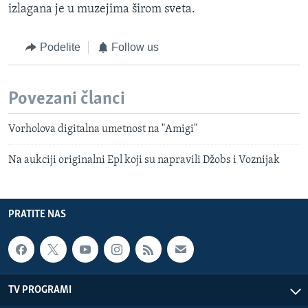
izlagana je u muzejima širom sveta.
Podelite
Follow us
Povezani članci
Vorholova digitalna umetnost na "Amigi"
Na aukciji originalni Epl koji su napravili Džobs i Voznijak
PRATITE NAS
TV PROGRAMI