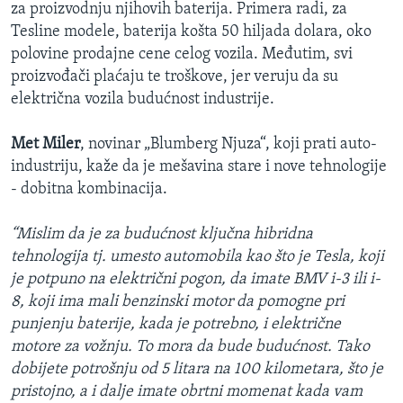
za proizvodnju njihovih baterija. Primera radi, za
Tesline modele, baterija košta 50 hiljada dolara, oko
polovine prodajne cene celog vozila. Međutim, svi
proizvođači plaćaju te troškove, jer veruju da su
električna vozila budućnost industrije.
Met Miler
, novinar „Blumberg Njuza“, koji prati auto-
industriju, kaže da je mešavina stare i nove tehnologije
- dobitna kombinacija.
“Mislim da je za budućnost ključna hibridna
tehnologija tj. umesto automobila kao što je Tesla, koji
je potpuno na električni pogon, da imate BMV i-3 ili i-
8, koji ima mali benzinski motor da pomogne pri
punjenju baterije, kada je potrebno, i električne
motore za vožnju. To mora da bude budućnost. Tako
dobijete potrošnju od 5 litara na 100 kilometara, što je
pristojno, a i dalje imate obrtni momenat kada vam