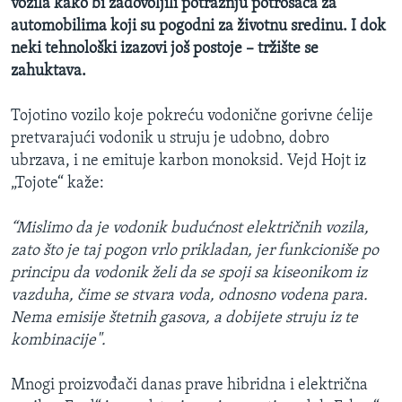
vozila kako bi zadovoljili potražnju potrošača za
automobilima koji su pogodni za životnu sredinu. I dok
neki tehnološki izazovi još postoje – tržište se
zahuktava.
Tojotino vozilo koje pokreću vodonične gorivne ćelije
pretvarajući vodonik u struju je udobno, dobro
ubrzava, i ne emituje karbon monoksid. Vejd Hojt iz
„Tojote“ kaže:
“Mislimo da je vodonik budućnost električnih vozila,
zato što je taj pogon vrlo prikladan, jer funkcioniše po
principu da vodonik želi da se spoji sa kiseonikom iz
vazduha, čime se stvara voda, odnosno vodena para.
Nema emisije štetnih gasova, a dobijete struju iz te
kombinacije".
Mnogi proizvođači danas prave hibridna i električna