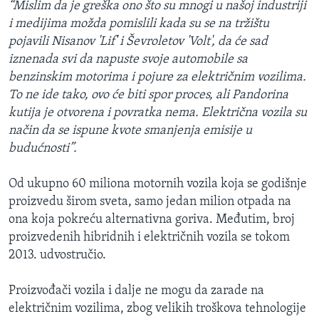
“Mislim da je greška ono što su mnogi u našoj industriji
i medijima možda pomislili kada su se na tržištu
pojavili Nisanov 'Lif' i Ševroletov 'Volt', da će sad
iznenada svi da napuste svoje automobile sa
benzinskim motorima i pojure za električnim vozilima.
To ne ide tako, ovo će biti spor proces, ali Pandorina
kutija je otvorena i povratka nema. Električna vozila su
način da se ispune kvote smanjenja emisije u
budućnosti”.
Od ukupno 60 miliona motornih vozila koja se godišnje
proizvedu širom sveta, samo jedan milion otpada na
ona koja pokreću alternativna goriva. Međutim, broj
proizvedenih hibridnih i električnih vozila se tokom
2013. udvostručio.
Proizvođači vozila i dalje ne mogu da zarade na
električnim vozilima, zbog velikih troškova tehnologije