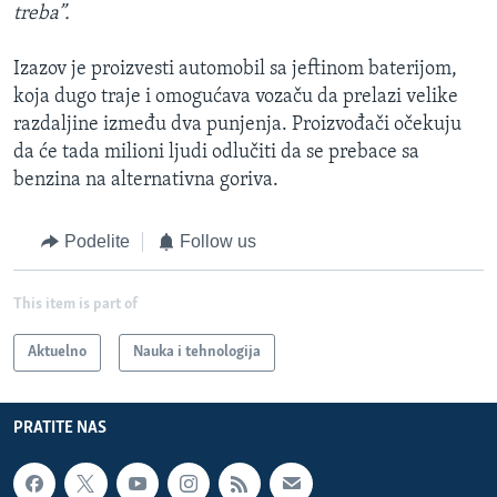
treba”.
Izazov je proizvesti automobil sa jeftinom baterijom,
koja dugo traje i omogućava vozaču da prelazi velike
razdaljine između dva punjenja. Proizvođači očekuju
da će tada milioni ljudi odlučiti da se prebace sa
benzina na alternativna goriva.
Podelite
Follow us
This item is part of
Aktuelno
Nauka i tehnologija
PRATITE NAS