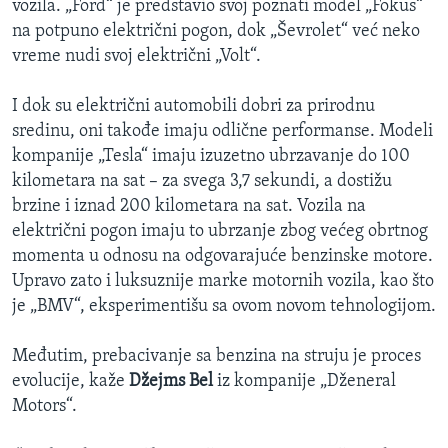
vozila. „Ford“ je predstavio svoj poznati model „Fokus“
na potpuno električni pogon, dok „Ševrolet“ već neko
vreme nudi svoj električni „Volt“.
I dok su električni automobili dobri za prirodnu
sredinu, oni takođe imaju odlične performanse. Modeli
kompanije „Tesla“ imaju izuzetno ubrzavanje do 100
kilometara na sat – za svega 3,7 sekundi, a dostižu
brzine i iznad 200 kilometara na sat. Vozila na
električni pogon imaju to ubrzanje zbog većeg obrtnog
momenta u odnosu na odgovarajuće benzinske motore.
Upravo zato i luksuznije marke motornih vozila, kao što
je „BMV“, eksperimentišu sa ovom novom tehnologijom.
Međutim, prebacivanje sa benzina na struju je proces
evolucije, kaže
Džejms Bel
iz kompanije „Dženeral
Motors“.