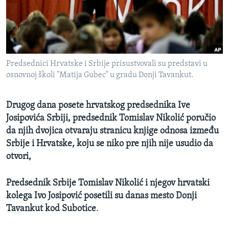
SPORT
INTERVJU
Predsednici Hrvatske i Srbije prisustvovali su predstavi u
osnovnoj školi "Matija Gubec" u gradu Donji Tavankut.
Drugog dana posete hrvatskog predsednika Ive
Josipovića Srbiji, predsednik Tomislav Nikolić poručio
da njih dvojica otvaraju stranicu knjige odnosa između
Srbije i Hrvatske, koju se niko pre njih nije usudio da
otvori,
Predsednik Srbije Tomislav Nikolić i njegov hrvatski
kolega Ivo Josipović posetili su danas mesto Donji
Tavankut kod Subotice
.