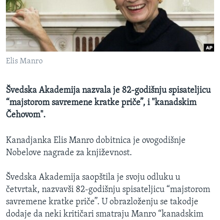
SPORT
INTERVJU
Elis Manro
Švedska Akademija nazvala je 82-godišnju spisateljicu
“majstorom savremene kratke priče”, i "kanadskim
Čehovom".
Kanadjanka Elis Manro dobitnica je ovogodišnje
Nobelove nagrade za književnost.
Švedska Akademija saopštila je svoju odluku u
četvrtak, nazvavši 82-godišnju spisateljicu “majstorom
savremene kratke priče”. U obrazloženju se takodje
dodaje da neki kritičari smatraju Manro “kanadskim