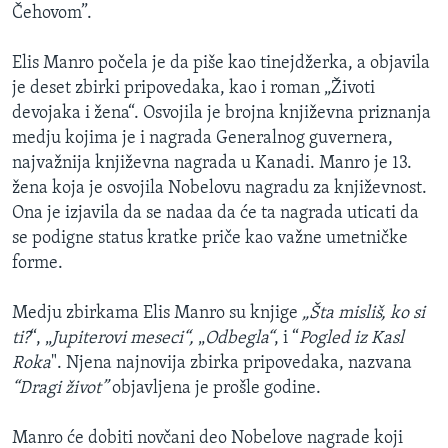
Čehovom”.
Elis Manro počela je da piše kao tinejdžerka, a objavila
je deset zbirki pripovedaka, kao i roman „Životi
devojaka i žena“. Osvojila je brojna književna priznanja
medju kojima je i nagrada Generalnog guvernera,
najvažnija književna nagrada u Kanadi. Manro je 13.
žena koja je osvojila Nobelovu nagradu za književnost.
Ona je izjavila da se nadaa da će ta nagrada uticati da
se podigne status kratke priče kao važne umetničke
forme.
Medju zbirkama Elis Manro su knjige
„Šta misliš, ko si
ti?
“, „
Jupiterovi meseci“,
„
Odbegla“
, i “
Pogled iz Kasl
Roka
". Njena najnovija zbirka pripovedaka, nazvana
“Dragi život”
objavljena je prošle godine.
Manro će dobiti novčani deo Nobelove nagrade koji